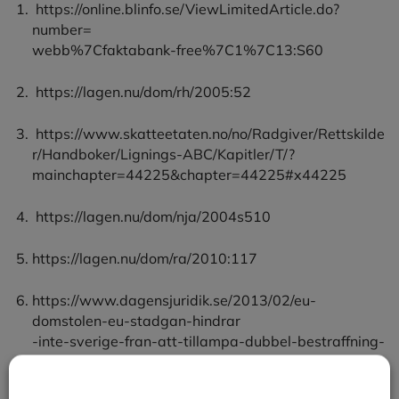
https://online.blinfo.se/ViewLimitedArticle.do?
number=
webb%7Cfaktabank-free%7C1%7C13:S60
https://lagen.nu/dom/rh/2005:52
https://www.skatteetaten.no/no/Radgiver/Rettskilde
r/Handboker/Lignings-ABC/Kapitler/T/?
mainchapter=44225&chapter=44225#x44225
https://lagen.nu/dom/nja/2004s510
https://lagen.nu/dom/ra/2010:117
https://www.dagensjuridik.se/2013/02/eu-
domstolen-eu-stadgan-hindrar
-inte-sverige-fran-att-tillampa-dubbel-bestraffning-
skattebro