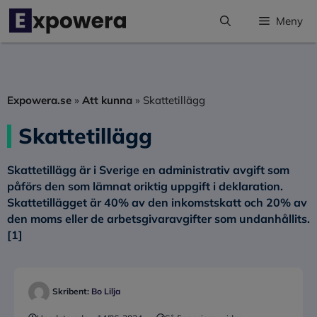
Hoppa
Meny
till
innehåll
Expowera.se
»
Att kunna
»
Skattetillägg
Skattetillägg
Skattetillägg
är i Sverige en administrativ avgift som
påförs den som lämnat oriktig uppgift i deklaration.
Skattetillägget är 40% av den inkomstskatt och 20% av
den moms eller de arbetsgivaravgifter som undanhållits.
[1]
Skribent:
Bo Lilja