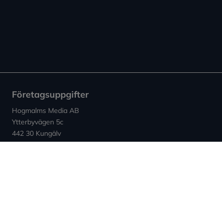
Företagsuppgifter
Hogmalms Media AB
Ytterbyvägen 5c
442 30 Kungälv
Kontakt
E-post: info (at) expowera.se
Org.nummer: 559132-4347