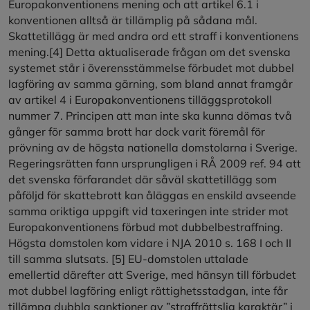
Europakonventionens mening och att artikel 6.1 i
konventionen alltså är tillämplig på sådana mål.
Skattetillägg är med andra ord ett straff i konventionens
mening.
[4]
Detta aktualiserade frågan om det svenska
systemet står i överensstämmelse förbudet mot dubbel
lagföring av samma gärning, som bland annat framgår
av artikel 4 i Europakonventionens tilläggsprotokoll
nummer 7. Principen att man inte ska kunna dömas två
gånger för samma brott har dock varit föremål för
prövning av de högsta nationella domstolarna i Sverige.
Regeringsrätten fann ursprungligen i RÅ 2009 ref. 94 att
det svenska förfarandet där såväl skattetillägg som
påföljd för skattebrott kan åläggas en enskild avseende
samma oriktiga uppgift vid taxeringen inte strider mot
Europakonventionens förbud mot dubbelbestraffning.
Högsta domstolen kom vidare i NJA 2010 s. 168 I och II
till samma slutsats.
[5]
EU-domstolen uttalade
emellertid därefter att Sverige, med hänsyn till förbudet
mot dubbel lagföring enligt rättighetsstadgan, inte får
tillämpa dubbla sanktioner av ”straffrättslig karaktär” i