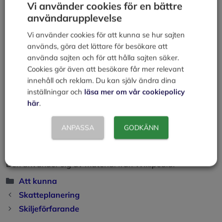
https://www.hogstadomstolen.se/Domstolar/hogsta
Vi använder cookies för en bättre
domstolen/
användarupplevelse
Avgoranden/2013/2013-06-11%20B%204946-
Vi använder cookies för att kunna se hur sajten
12%20pleniprot.pdf
används, göra det lättare för besökare att
använda sajten och för att hålla sajten säker.
Skattebrottslingar lämnar fängelset, Dagens Nyheter
Cookies gör även att besökare får mer relevant
2013-07-14
innehåll och reklam. Du kan själv ändra dina
inställningar och
läsa mer om vår cookiepolicy
Läs mer om:
här
.
Skatter
ANPASSA
GODKÄNN
Denna artikel omfattas av
Creative Commons
Erkännande-Dela Lika-licens;
Den använder sig av material från Wikipedia.
Kategorier
Att kunna
Skatteplanering
Skiljeförfarande