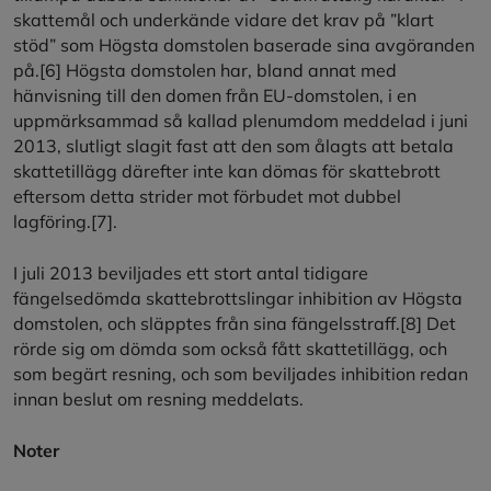
skattemål och underkände vidare det krav på ”klart
stöd” som Högsta domstolen baserade sina avgöranden
på.
[6]
Högsta domstolen har, bland annat med
hänvisning till den domen från EU-domstolen, i en
uppmärksammad så kallad plenumdom meddelad i juni
2013, slutligt slagit fast att den som ålagts att betala
skattetillägg därefter inte kan dömas för skattebrott
eftersom detta strider mot förbudet mot dubbel
lagföring.
[7]
.
I juli 2013 beviljades ett stort antal tidigare
fängelsedömda skattebrottslingar inhibition av Högsta
domstolen, och släpptes från sina fängelsstraff.
[8]
Det
rörde sig om dömda som också fått skattetillägg, och
som begärt resning, och som beviljades inhibition redan
innan beslut om resning meddelats.
Noter