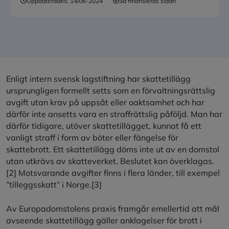
Uppdaterades:
14/06-2024
Så finansieras sidan
Enligt intern svensk lagstiftning har skattetillägg
ursprungligen formellt setts som en förvaltningsrättslig
avgift utan krav på uppsåt eller oaktsamhet och har
därför inte ansetts vara en straffrättslig påföljd. Man har
därför tidigare, utöver skattetillägget, kunnat få ett
vanligt straff i form av böter eller fängelse för
skattebrott. Ett skattetillägg döms inte ut av en domstol
utan utkrävs av skatteverket. Beslutet kan överklagas.
[2]
Motsvarande avgifter finns i flera länder, till exempel
”tilleggsskatt” i Norge.
[3]
Av Europadomstolens praxis framgår emellertid att mål
avseende skattetillägg gäller anklagelser för brott i