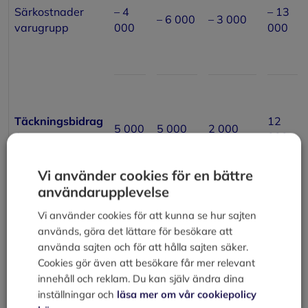
Särkostnader
– 4
– 13
– 6 000
– 3 000
varugrupp
000
000
Täckningsbidrag
12
5 000
5 000
2 000
1
000
Fasta
– 3
Vi använder cookies för en bättre
särkostnader
000
användarupplevelse
avdelning
Vi använder cookies för att kunna se hur sajten
används, göra det lättare för besökare att
använda sajten och för att hålla sajten säker.
Cookies gör även att besökare får mer relevant
innehåll och reklam. Du kan själv ändra dina
Täckningsbidrag
inställningar och
läsa mer om vår cookiepolicy
9 000
2