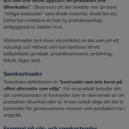
och som inte skulle uppstått om produkten inte
tillverkades”
. Observera att det innebär mer än bara
”rörliga kostnader” som direkt material, direkt lön etc.
Detta kan innebära en helt ny produktionslinje,
ombyggnad av lokaler m.m.
Särkostnader (och även särintäkter) är det som på ett
naturligt och rättvist sätt kan hänföras till ett
kalkylobjekt (produkt, produktsortiment, avdelning,
fabrik, lager mm).
Samkostnader
Teoretiska definitionen är
”kostnader som inte beror på
vilket alternativ som väljs”
. För en produkt betyder det
att samkostnader är kostnader som är oberoende av om
produkten tillverkas eller ej. Vi kan också säga att det är
kostnader för gemensamma resurser som produkten tar i
anspråk.
Exempel på sär- och samkostnader