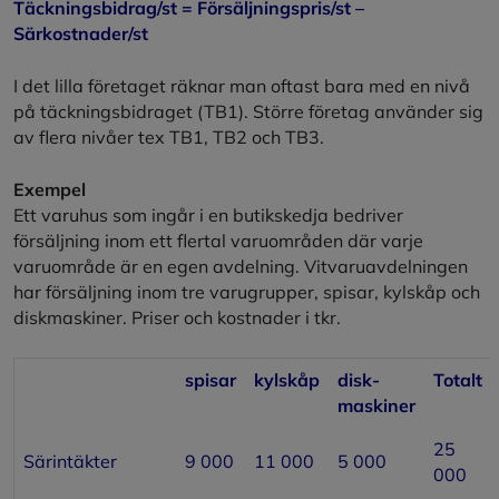
Täckningsbidrag/st = Försäljningspris/st –
Särkostnader/st
I det lilla företaget räknar man oftast bara med en nivå
på täckningsbidraget (TB1). Större företag använder sig
av flera nivåer tex TB1, TB2 och TB3.
Exempel
Ett varuhus som ingår i en butikskedja bedriver
försäljning inom ett flertal varuområden där varje
varuområde är en egen avdelning. Vitvaruavdelningen
har försäljning inom tre varugrupper, spisar, kylskåp och
diskmaskiner. Priser och kostnader i tkr.
spisar
kylskåp
disk-
Totalt
maskiner
25
Särintäkter
9 000
11 000
5 000
000