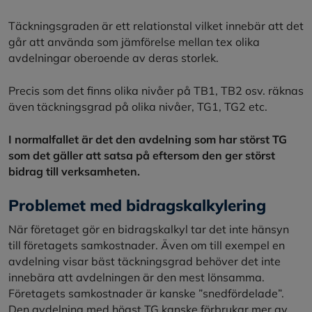
Täckningsgraden är ett relationstal vilket innebär att det
går att använda som jämförelse mellan tex olika
avdelningar oberoende av deras storlek.
Precis som det finns olika nivåer på TB1, TB2 osv. räknas
även täckningsgrad på olika nivåer, TG1, TG2 etc.
I normalfallet är det den avdelning som har störst TG
som det gäller att satsa på eftersom den ger störst
bidrag till verksamheten.
Problemet med bidragskalkylering
När företaget gör en bidragskalkyl tar det inte hänsyn
till företagets samkostnader. Även om till exempel en
avdelning visar bäst täckningsgrad behöver det inte
innebära att avdelningen är den mest lönsamma.
Företagets samkostnader är kanske ”snedfördelade”.
Den avdelning med högst TG kanske förbrukar mer av