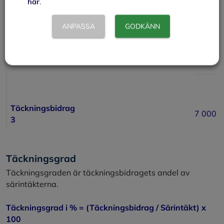
här
.
Fasta
– 2
ANPASSA
GODKÄNN
särkostnader
000
butik
Täckningsbidrag
7 000
3
Täckningsgrad
Täckningsgraden är täckningsbidragets andel av
särintäkterna.
Täckningsgrad i % = (Täckningsbidrag / Särintäkt) x
100