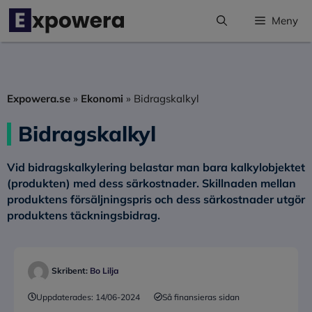
Hoppa
Meny
till
innehåll
Expowera.se
»
Ekonomi
»
Bidragskalkyl
Bidragskalkyl
Vid bidragskalkylering belastar man bara kalkylobjektet
(produkten) med dess särkostnader. Skillnaden mellan
produktens försäljningspris och dess särkostnader utgör
produktens täckningsbidrag.
Skribent:
Bo Lilja
Uppdaterades:
14/06-2024
Så finansieras sidan