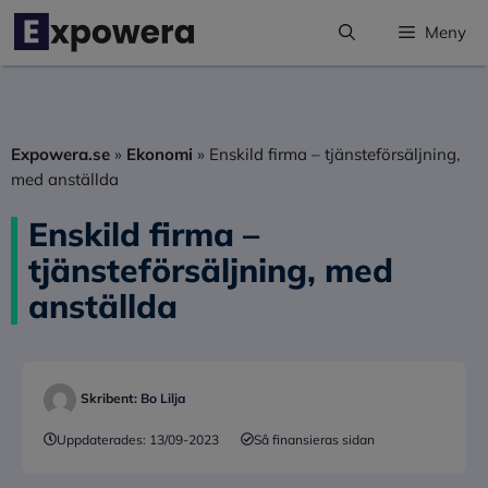
Hoppa
Meny
till
innehåll
Expowera.se
»
Ekonomi
»
Enskild firma – tjänsteförsäljning,
med anställda
Enskild firma –
tjänsteförsäljning, med
anställda
Skribent:
Bo Lilja
Uppdaterades:
13/09-2023
Så finansieras sidan