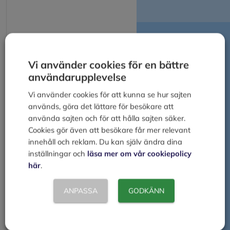
RESULTAT före
avskrivningar
Vi använder cookies för en bättre
användarupplevelse
Avskrivningar på inventarier
Vi använder cookies för att kunna se hur sajten
används, göra det lättare för besökare att
RESULTAT efter
använda sajten och för att hålla sajten säker.
avskrivningar
Cookies gör även att besökare får mer relevant
innehåll och reklam. Du kan själv ändra dina
Räntekostnader
inställningar och
läsa mer om vår cookiepolicy
här
.
Ränteintäkter
ANPASSA
GODKÄNN
RESULTAT efter finansiella
poster