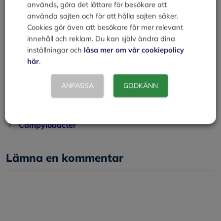
används, göra det lättare för besökare att
större volymer mat i mindre behållare så att den
använda sajten och för att hålla sajten säker.
svalnar snabbt i rumstemperatur.
Cookies gör även att besökare får mer relevant
innehåll och reklam. Du kan själv ändra dina
inställningar och
läsa mer om vår cookiepolicy
Källa:
här
.
Livsmedelsverket
ANPASSA
GODKÄNN
Kategorier
Företagande och livsmedel
Aeromonas hydrophila
Campylobacter
Lämna en kommentar
Kommentar