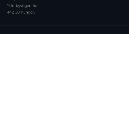
Ytterbyvägen 5c
442 30 Kungälv
Kontakt
E-post: info (at) expowera.se
Org.nummer: 559132-4347
Sidor
Villkor & Cookies
Nyheter ↗︎
Användarvillkor
Om Expowera
Integritetspolicy
Kontakta oss
Cookies