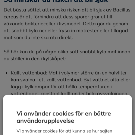
Det bästa sättet att minska risken att bli sjuk av Bacillus
cereus är att förhindra att dess sporer gror ut till
växande bakterieceller i livsmedel. Detta gör du genom
att snabbt kyla ner eller frysa in matrester eller tillagad
mat som du inte ska äta direkt.
Så här kan du på några olika sätt snabbt kyla mat innan
du ställer in den i kylskåpet:
Kallt vattenbad: Mat i volymer större än en halvliter
kan svalna i ett kallt vattenbad. Byt vattnet ofta eller
lägg i kylklampar för att hålla temperaturen i
vattenbadet konstant kallt under hela avsvalningen.
Utomhus: Mat i volymer större än en halv liter kan
Vi använder cookies för en bättre
även svalna ute om utetemperaturen är några
användarupplevelse
plusgrader eller kallare.
Vi använder cookies för att kunna se hur sajten
Mindre behållare: Det går även bra att dela upp