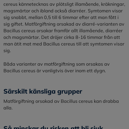
cereus kännetecknas av plötsligt illamående, kräkningar,
magsmärtor och ibland också diarréer. Symtomen visar
sig snabbt, mellan 0,5 till 6 timmar efter att man fått i
sig giftet. Matförgiftning orsakad av diarré-varianten av
Bacillus cereus orsakar framför allt illamående, diarréer
och magsmärtor. Det dröjer cirka 8-16 timmar från att
man ätit mat med Bacillus cereus till att symtomen visar
sig.
Båda varianter av matförgiftning som orsakas av
Bacillus cereus är vanligtvis över inom ett dygn.
Särskilt känsliga grupper
Matförgiftning orsakad av Bacillus cereus kan drabba
alla.
Så minskar du risken att bli sjuk