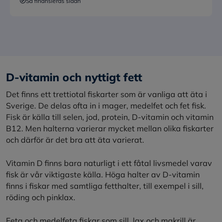
Så finansieras sidan
D-vitamin och nyttigt fett
Det finns ett trettiotal fiskarter som är vanliga att äta i
Sverige. De delas ofta in i mager, medelfet och fet fisk.
Fisk är källa till selen, jod, protein, D-vitamin och vitamin
B12. Men halterna varierar mycket mellan olika fiskarter
och därför är det bra att äta varierat.
Vitamin D finns bara naturligt i ett fåtal livsmedel varav
fisk är vår viktigaste källa. Höga halter av D-vitamin
finns i fiskar med samtliga fetthalter, till exempel i sill,
röding och pinklax.
Feta och medelfeta fiskar som sill, lax och makrill är