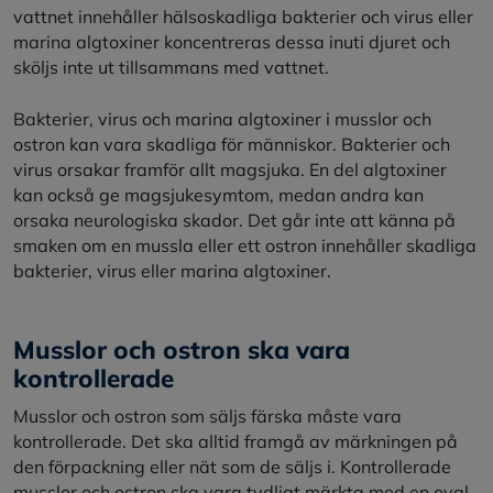
vattnet innehåller hälsoskadliga bakterier och virus eller
marina algtoxiner koncentreras dessa inuti djuret och
sköljs inte ut tillsammans med vattnet.
Bakterier, virus och marina algtoxiner i musslor och
ostron kan vara skadliga för människor. Bakterier och
virus orsakar framför allt magsjuka. En del algtoxiner
kan också ge magsjukesymtom, medan andra kan
orsaka neurologiska skador. Det går inte att känna på
smaken om en mussla eller ett ostron innehåller skadliga
bakterier, virus eller marina algtoxiner.
Musslor och ostron ska vara
kontrollerade
Musslor och ostron som säljs färska måste vara
kontrollerade. Det ska alltid framgå av märkningen på
den förpackning eller nät som de säljs i. Kontrollerade
musslor och ostron ska vara tydligt märkta med en oval