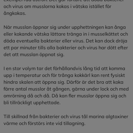
och virus om musslorna kokas i vätska istället för
ångkokas.
När musslan öppnar sig under upphettningen kan ånga
eller kokande vätska lättare tränga in i musselköttet och
döda eventuella bakterier eller virus. Det kan dock dröja
ett par minuter tills alla bakterier och virus har dött efter
det att musslan öppnat sig.
I en stor volym tar det förhållandvis lång tid att komma
upp i temperatur och för trånga kokkärl kan rent fysiskt
hindra skalen att öppna sig. Därför är det bra att koka
färre antal musslor åt gången, gärna under lock och med
omrörning då och då. Då kan fler musslor öppna sig och
bli tillräckligt upphettade.
Till skillnad från bakterier och virus tål marina algtoxiner
värme och förstörs inte vid tillagning.