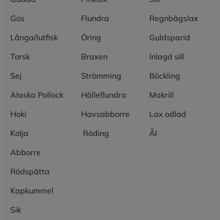
Gös
Flundra
Regnbågslax
Långa/lutfisk
Öring
Guldsparid
Torsk
Braxen
Inlagd sill
Sej
Strömming
Böckling
Alaska Pollock
Hälleflundra
Makrill
Hoki
Havsabborre
Lax odlad
Kolja
Röding
Ål
Abborre
Rödspätta
Kapkummel
Sik