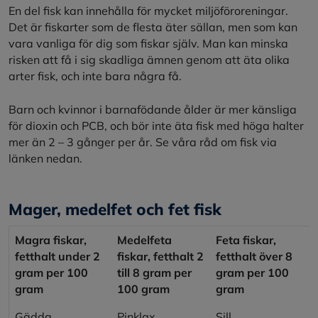
En del fisk kan innehålla för mycket miljöföroreningar.
Det är fiskarter som de flesta äter sällan, men som kan
vara vanliga för dig som fiskar själv. Man kan minska
risken att få i sig skadliga ämnen genom att äta olika
arter fisk, och inte bara några få.
Barn och kvinnor i barnafödande ålder är mer känsliga
för dioxin och PCB, och bör inte äta fisk med höga halter
mer än 2 – 3 gånger per år. Se våra råd om fisk via
länken nedan.
Mager, medelfet och fet fisk
Magra fiskar,
Medelfeta
Feta fiskar,
fetthalt under 2
fiskar, fetthalt 2
fetthalt över 8
gram per 100
till 8 gram per
gram per 100
gram
100 gram
gram
Gädda
Pinklax
Sill