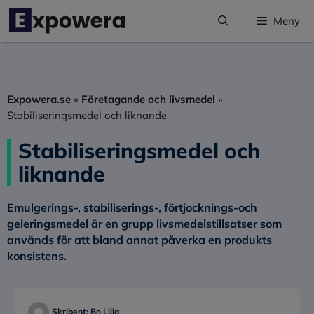
Hoppa
Meny
till
innehåll
Expowera.se
»
Företagande och livsmedel
»
Stabiliseringsmedel och liknande
Stabiliseringsmedel och
liknande
Emulgerings-, stabiliserings-, förtjocknings-och
geleringsmedel är en grupp livsmedelstillsatser som
används för att bland annat påverka en produkts
konsistens.
Skribent:
Bo Lilja