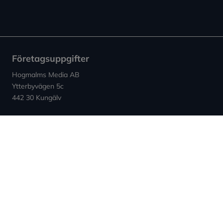
Företagsuppgifter
Hogmalms Media AB
Ytterbyvägen 5c
442 30 Kungälv
Kontakt
E-post: info (at) expowera.se
Org.nummer: 559132-4347