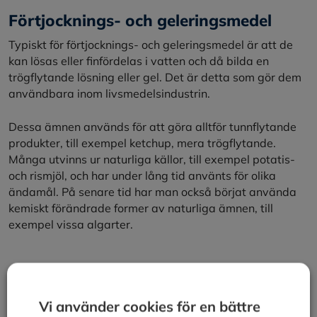
Förtjocknings- och geleringsmedel
Typiskt för förtjocknings- och geleringsmedel är att de
kan lösas eller finfördelas i vatten och då bilda en
trögflytande lösning eller gel. Det är detta som gör dem
användbara inom livsmedelsindustrin.
Dessa ämnen används för att göra alltför tunnflytande
produkter, till exempel ketchup, mera trögflytande.
Många utvinns ur naturliga källor, till exempel potatis-
och rismjöl, och har under lång tid använts för olika
ändamål. På senare tid har man också börjat använda
kemiskt förändrade former av naturliga ämnen, till
exempel vissa algarter.
Modifierad stärkelse
Stärkelse är en livsmedelsråvara, men om den ändras
Vi använder cookies för en bättre
med en kemisk process betraktas den som tillsats.