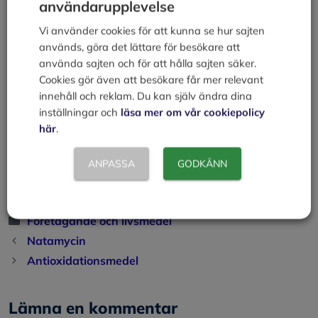
användarupplevelse
Beroende på vilken kemisk process som använts får man
fram olika egenskaper.
Vi använder cookies för att kunna se hur sajten
används, göra det lättare för besökare att
använda sajten och för att hålla sajten säker.
Deklarationen av modifierad stärkelse ska kompletteras
Cookies gör även att besökare får mer relevant
med uppgift om vilken specifik växtart den har
innehåll och reklam. Du kan själv ändra dina
framställts ifrån och om den modifierade stärkelsen kan
inställningar och
läsa mer om vår cookiepolicy
innehålla gluten.
här
.
Källa:
ANPASSA
GODKÄNN
Livsmedelsverket
Kategorier
Företagande och livsmedel
Natamycin
Antioxidationsmedel
Lämna en kommentar