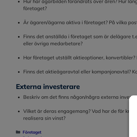
Hur har ägarbilden förändrats över åren? Hur län
företaget?
Är ägaren/ägarna aktiva i företaget? På vilka pos
Finns det anställda i företaget som är delägare t
eller övriga medarbetare?
Har företaget utställt aktieoptioner, konvertibler?
Finns det aktieägaravtal eller kompanjonavtal? K
Externa investerare
Beskriv om det finns någon/några externa investe
Vilket är deras engagemang? Vad har de för krav p
realisera sin vinst?
Kategorier
Företaget