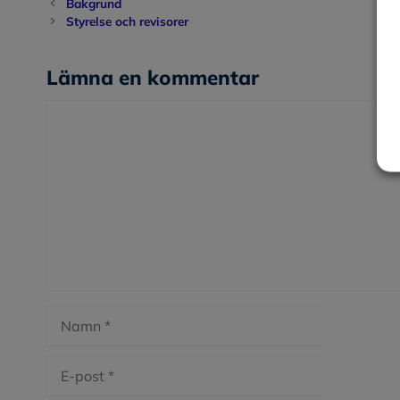
Bakgrund
Styrelse och revisorer
Lämna en kommentar
Kommentar
Namn
E-
post