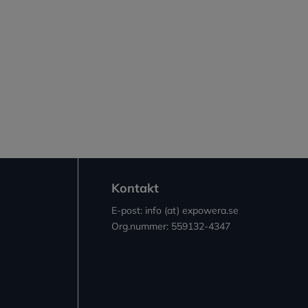
Kontakt
E-post: info (at) expowera.se
Org.nummer: 559132-4347