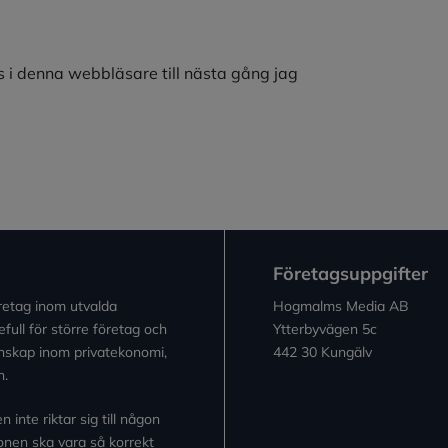
 i denna webbläsare till nästa gång jag
Företagsuppgifter
retag inom utvalda
Hogmalms Media AB
full för större företag och
Ytterbyvägen 5c
kunskap inom privatekonomi,
442 30 Kungälv
n.
inte riktar sig till någon
tionen ska vara så korrekt