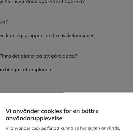
ge har nuvarande ägare varit ägare av
ter?
.ex. ledningsgruppen, andra nyckelpersoner
 Finns det planer på att göra detta?
an bifogas affärsplanen.
rare.
å avkastning, finns det tidpunkt då de vill
Vi använder cookies för en bättre
användarupplevelse
Vi använder cookies för att kunna se hur sajten används,