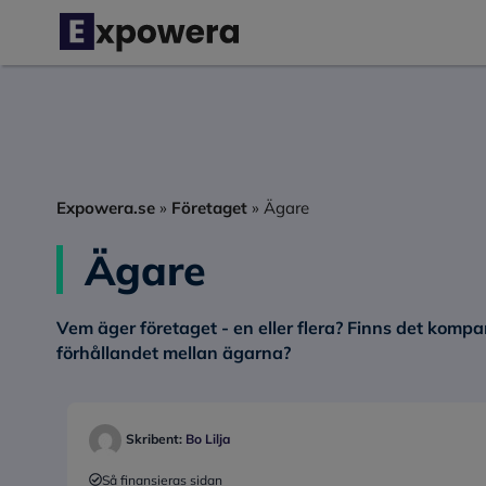
Hoppa
till
innehåll
Expowera.se
»
Företaget
»
Ägare
Ägare
Vem äger företaget - en eller flera? Finns det kompa
förhållandet mellan ägarna?
Skribent:
Bo Lilja
Så finansieras sidan