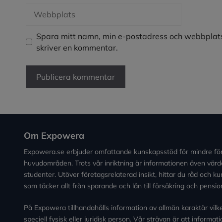
Webbplats
Spara mitt namn, min e-postadress och webbplats
skriver en kommentar.
Om Expowera
Expowera.se erbjuder omfattande kunskapsstöd för mindre fö
huvudområden. Trots vår inriktning är informationen även värde
studenter. Utöver företagsrelaterad insikt, hittar du råd och 
som täcker allt från sparande och lån till försäkring och pensio
På Expowera tillhandahålls information av allmän karaktär vilken 
speciell fysisk eller juridisk person. Vår strävan är att informa