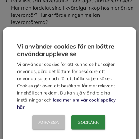
På vilket sätt säkerställer företaget sina leveranser?
Har man fördelat sina likvärdiga inköp hos mer än en
leverantör? Hur är fördelningen mellan
leverantörerna?
Beskriv generellt vilka åtgärder företaget genomför
för att skapa ett oberoende till leverantörerna.
Vi använder cookies för en bättre
användarupplevelse
Kategorier
Företaget
Vi använder cookies för att kunna se hur sajten
Produktion
används, göra det lättare för besökare att
Lokaler / Mark
använda sajten och för att hålla sajten säker.
Cookies gör även att besökare får mer relevant
innehåll och reklam. Du kan själv ändra dina
Lämna en kommentar
inställningar och
läsa mer om vår cookiepolicy
här
.
Kommentar
ANPASSA
GODKÄNN