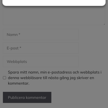
Namn
E-
post
Webbplats
Spara mitt namn, min e-postadress och webbplats i
denna webbläsare till nästa gång jag skriver en
kommentar.