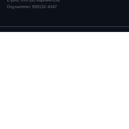
E-post: info (at) expowera.se
Org.nummer: 559132-4347
Sidor
Villkor & Cookies
Nyheter ↗︎
Användarvillkor
Om Expowera
Integritetspolicy
Kontakta oss
Cookies
Spridning
Ansvarsfriskrivning
Rapportera fel
Sitemap