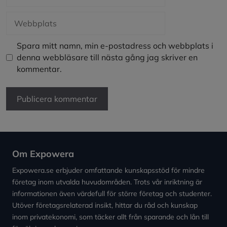
Webbplats
Spara mitt namn, min e-postadress och webbplats i
denna webbläsare till nästa gång jag skriver en
kommentar.
Om Expowera
Expowera.se erbjuder omfattande kunskapsstöd för mindre
företag inom utvalda huvudområden. Trots vår inriktning är
informationen även värdefull för större företag och studenter.
Utöver företagsrelaterad insikt, hittar du råd och kunskap
inom privatekonomi, som täcker allt från sparande och lån till