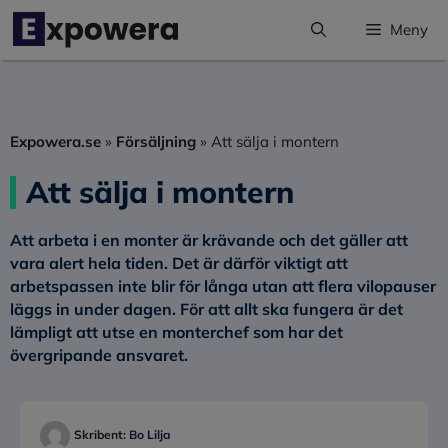
Hoppa
Meny
till
innehåll
Expowera.se
»
Försäljning
»
Att sälja i montern
Att sälja i montern
Att arbeta i en monter är krävande och det gäller att
vara alert hela tiden. Det är därför viktigt att
arbetspassen inte blir för långa utan att flera vilopauser
läggs in under dagen. För att allt ska fungera är det
lämpligt att utse en monterchef som har det
övergripande ansvaret.
Skribent:
Bo Lilja