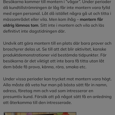
Besökarna kommer till montern i ”vågor”. Under perioder
då kundtillströmningen är låg får inte montern vara fylld
med egen personal. Låt då istället några gå ut och titta i
mässområdet eller vila. Men kom ihåg –
montern får
aldrig lämnas tom
. Sitt inte i montern och vila och läs
definitivt inte dagstidningen där.
Undvik att göra montern till en plats där bara prover och
broschyrer delas ut. Se till att det blir aktivitet, kanske
produktdemonstrationer vid bestämda tidpunkter. För
besökarna är det viktigt att inte bara få titta utan låt
dem både få prova, känna, röra, smaka etc.
Under vissa perioder kan trycket mot montern vara högt.
Alla måste då veta hur man på bästa sätt får in namn,
adress, företag mm och vad som intresserar en
presumtiv kund. Försök att på något sätt få en anledning
att återkomma till den intresserade.