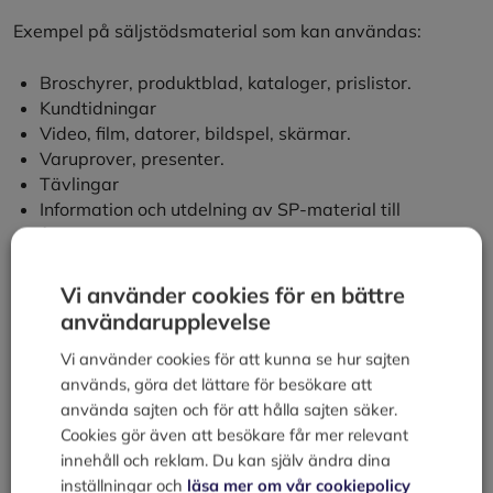
Exempel på säljstödsmaterial som kan användas:
Broschyrer, produktblad, kataloger, prislistor.
Kundtidningar
Video, film, datorer, bildspel, skärmar.
Varuprover, presenter.
Tävlingar
Information och utdelning av SP-material till
återförsäljare.
En liten summering av monterarbetet:
Vi använder cookies för en bättre
Träna monterpersonalen, bland annat i
användarupplevelse
produktkunskap.
Vi använder cookies för att kunna se hur sajten
Ha en uppdaterad kundlista tillgänglig.
används, göra det lättare för besökare att
Enhetlig klädsel. Det ska tydligt framgå vilka
använda sajten och för att hålla sajten säker.
företagets representanter är.
Cookies gör även att besökare får mer relevant
Låt besökarna använda alla sina sinnen – titta,
innehåll och reklam. Du kan själv ändra dina
känna, smaka…
inställningar och
läsa mer om vår cookiepolicy