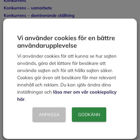
Konkurrens
Konkurrens – samarbete
Konkurrens – dominerande ställning
Konkurrens – påföljder
Kategorier
Försäljning
Vi använder cookies för en bättre
Påföljder/Sanktioner vid brott mot konkurrenslagen
användarupplevelse
Personalliggare inom restaurang- och
Vi använder cookies för att kunna se hur sajten
frisörsbranschen
används, göra det lättare för besökare att
använda sajten och för att hålla sajten säker.
Cookies gör även att besökare får mer relevant
Lämna en kommentar
innehåll och reklam. Du kan själv ändra dina
Kommentar
inställningar och
läsa mer om vår cookiepolicy
här
.
ANPASSA
GODKÄNN