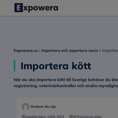
Hoppa
till
innehåll
Expowera.se
»
Importera och exportera varor
»
Importer
Importera kött
När du ska importera kött till Sverige behöver du bla
registrering, veterinärkontroller och andra myndighe
Skribent:
Bo Lilja
Uppdaterades:
14/06-2024
Så finansieras sidan