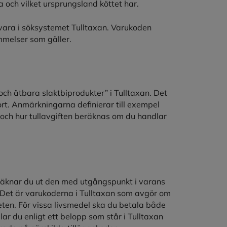
a och vilket ursprungsland köttet har.
 vara i söksystemet Tulltaxan. Varukoden
mmelser som gäller.
och ätbara slaktbiprodukter” i Tulltaxan. Det
ort. Anmärkningarna definierar till exempel
 och hur tullavgiften beräknas om du handlar
n räknar du ut den med utgångspunkt i varans
m). Det är varukoderna i Tulltaxan som avgör om
eten. För vissa livsmedel ska du betala både
alar du enligt ett belopp som står i Tulltaxan