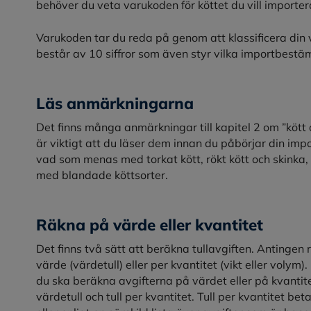
behöver du veta varukoden för köttet du vill importer
Varukoden tar du reda på genom att klassificera din
består av 10 siffror som även styr vilka importbestä
Läs anmärkningarna
Det finns många anmärkningar till kapitel 2 om ”kött 
är viktigt att du läser dem innan du påbörjar din imp
vad som menas med torkat kött, rökt kött och skinka,
med blandade köttsorter.
Räkna på värde eller kvantitet
Det finns två sätt att beräkna tullavgiften. Antinge
värde (värdetull) eller per kvantitet (vikt eller voly
du ska beräkna avgifterna på värdet eller på kvantit
värdetull och tull per kvantitet. Tull per kvantitet bet