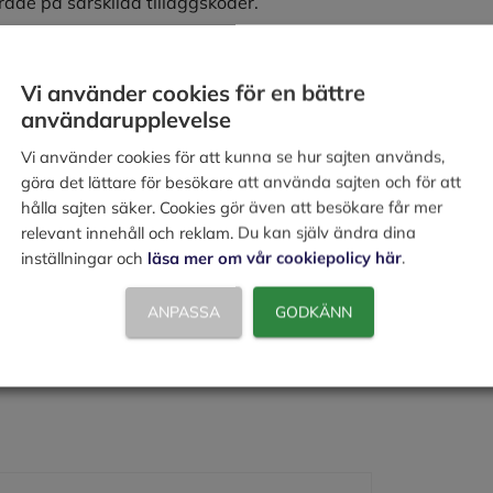
erade på särskilda tilläggskoder.
Vi använder cookies för en bättre
användarupplevelse
fter som du ska betala till oss. Du ser i
ur mycket du i så fall ska betala.
Vi använder cookies för att kunna se hur sajten används,
göra det lättare för besökare att använda sajten och för att
hålla sajten säker. Cookies gör även att besökare får mer
relevant innehåll och reklam. Du kan själv ändra dina
inställningar och
läsa mer om vår cookiepolicy här
.
ANPASSA
GODKÄNN