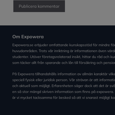
Om Expowera
Expowera.se erbjuder omfattande kunskapsstöd för mindre fö
huvudområden. Trots vår inriktning är informationen även värde
studenter. Utöver företagsrelaterad insikt, hittar du råd och 
som täcker allt från sparande och lån till försäkring och pensio
På Expowera tillhandahålls information av allmän karaktär vilken 
speciell fysisk eller juridisk person. Vår strävan är att informa
och aktuell som möjligt. Erfarenheten säger dock att det är svårt
en så stor mängd skriven information som finns på expowera.
är vi mycket tacksamma för besked så att vi snarast möjligt ka