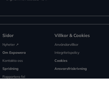
Sidor
Villkor & Cookies
Nyheter ↗︎
Användarvillkor
Om Expowera
Integritetspolicy
Kontakta oss
Cookies
Spridning
Ansvarsfriskrivning
Rapportera fel
Sitemap