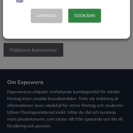
här
.
Webbplats
ANPASSA
GODKÄNN
Spara mitt namn, min e-postadress och webbplats i
denna webbläsare till nästa gång jag skriver en
kommentar.
Om Expowera
Expowera.se erbjuder omfattande kunskapsstöd för mindre
företag inom utvalda huvudområden. Trots vår inriktning är
informationen även värdefull för större företag och studenter.
Utöver företagsrelaterad insikt, hittar du råd och kunskap
inom privatekonomi, som täcker allt från sparande och lån till
försäkring och pension.