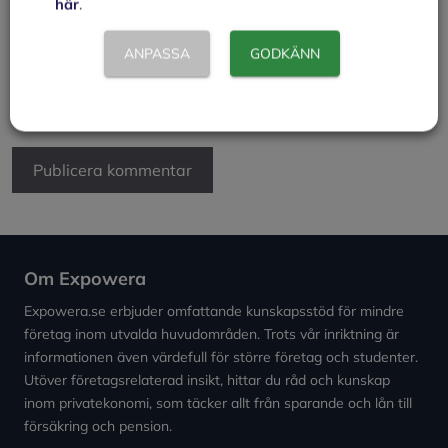
här
.
Webbplats
ANPASSA
GODKÄNN
Spara mitt namn, min e-postadress och webbplats i
denna webbläsare till nästa gång jag skriver en
kommentar.
Om Expowera
Expowera.se erbjuder omfattande kunskapsstöd för mindre
företag inom utvalda huvudområden. Trots vår inriktning är
informationen även värdefull för större företag och studenter.
Utöver företagsrelaterad insikt, hittar du råd och kunskap
inom privatekonomi, som täcker allt från sparande och lån till
försäkring och pension.