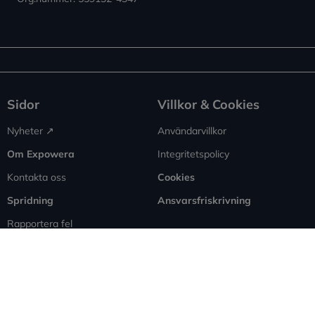
Sidor
Villkor & Cookies
Nyheter ↗︎
Användarvillkor
Om Expowera
Integritetspolicy
Kontakta oss
Cookies
Spridning
Ansvarsfriskrivning
Rapportera fel
Sitemap