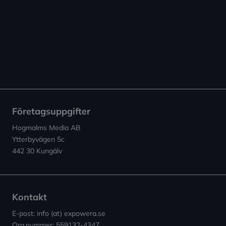
Företagsuppgifter
Hogmalms Media AB
Ytterbyvägen 5c
442 30 Kungälv
Kontakt
E-post: info (at) expowera.se
Org.nummer: 559132-4347