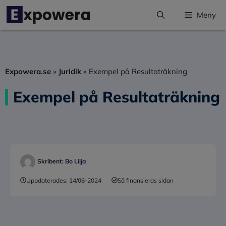
Hoppa
Meny
till
innehåll
Expowera.se
»
Juridik
»
Exempel på Resultaträkning
Exempel på Resultaträkning
Skribent:
Bo Lilja
Uppdaterades:
14/06-2024
Så finansieras sidan