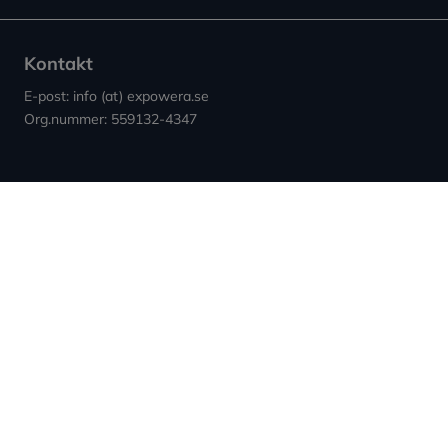
Kontakt
E-post: info (at) expowera.se
Org.nummer: 559132-4347
Sidor
Villkor & Cookies
Nyheter ↗︎
Användarvillkor
Om Expowera
Integritetspolicy
Kontakta oss
Cookies
Spridning
Ansvarsfriskrivning
Rapportera fel