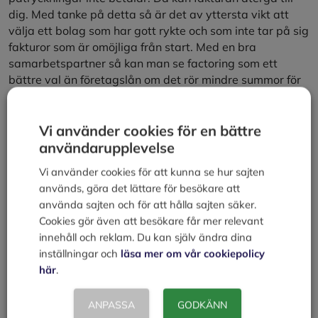
dig. Med tanke på detta så är det av yttersta vikt att
välja ett bolag som har gott rykte och som inte tar på sig
fakturor som är omöjliga från start. Med en bra
samarbetspartner så kan man se factoring som ett
bättre val än företagslån om det rör mindre summor för
en specifik tidsperiod. För att få ut mesta möjliga av
fakturaförsäljning så gäller det att precis som med
banklån vara väl medveten om villkor och regler innan
Vi använder cookies för en bättre
man skriver på avtal. Det går att få factoring som kostar
användarupplevelse
mindre och som ger extra hög säkerhet.
Vi använder cookies för att kunna se hur sajten
Kategorier
Låna pengar
används, göra det lättare för besökare att
Egenanställningsföretag
använda sajten och för att hålla sajten säker.
Cookies gör även att besökare får mer relevant
Börja importera
innehåll och reklam. Du kan själv ändra dina
inställningar och
läsa mer om vår cookiepolicy
Lämna en kommentar
här
.
Kommentar
ANPASSA
GODKÄNN