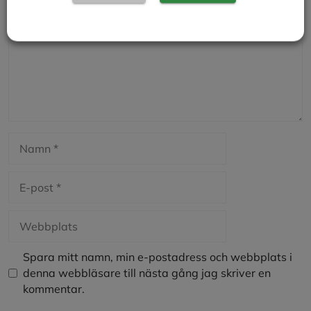
Namn
E-
post
Webbplats
Spara mitt namn, min e-postadress och webbplats i
denna webbläsare till nästa gång jag skriver en
kommentar.