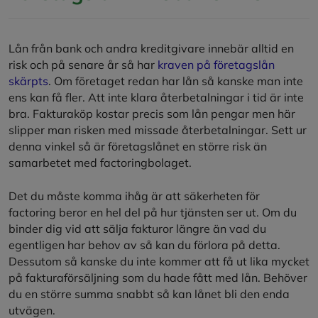
Lån från bank och andra kreditgivare innebär alltid en
risk och på senare år så har
kraven på företagslån
skärpts
. Om företaget redan har lån så kanske man inte
ens kan få fler. Att inte klara återbetalningar i tid är inte
bra. Fakturaköp kostar precis som lån pengar men här
slipper man risken med missade återbetalningar. Sett ur
denna vinkel så är företagslånet en större risk än
samarbetet med factoringbolaget.
Det du måste komma ihåg är att säkerheten för
factoring beror en hel del på hur tjänsten ser ut. Om du
binder dig vid att sälja fakturor längre än vad du
egentligen har behov av så kan du förlora på detta.
Dessutom så kanske du inte kommer att få ut lika mycket
på fakturaförsäljning som du hade fått med lån. Behöver
du en större summa snabbt så kan lånet bli den enda
utvägen.