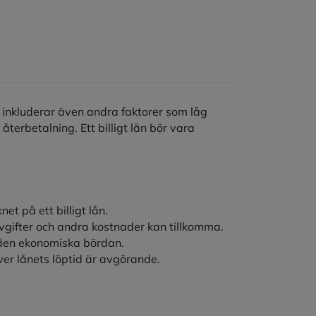
et inkluderar även andra faktorer som låg
r återbetalning. Ett billigt lån bör vara
t på ett billigt lån.
gifter och andra kostnader kan tillkomma.
 den ekonomiska bördan.
er lånets löptid är avgörande.