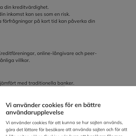
 din kreditvärdighet.
in inkomst kan ses som en risk.
förfrågningar på kort tid kan påverka din
 Kreditföreningar, online-långivare och peer-
nliga villkor.
 jämfört med traditionella banker.
a att överväga din personliga ekonomiska
Vi använder cookies för en bättre
ormar
användarupplevelse
kta kriterier.
Vi använder cookies för att kunna se hur sajten används,
tor genom lägre driftskostnader.
göra det lättare för besökare att använda sajten och för att