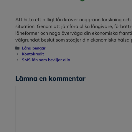
Att hitta ett billigt lån kräver noggrann forskning oc
situation. Genom att jämföra olika långivare, förbätt
låneformer och noga överväga din ekonomiska framtid
välgrundat beslut som stödjer din ekonomiska hälsa p
Kategorier
Låna pengar
Kontokredit
SMS lån som beviljar alla
Lämna en kommentar
Kommentar