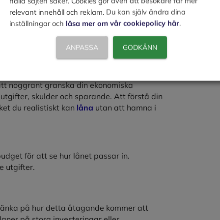
hålla sajten säker. Cookies gör även att besökare får mer
relevant innehåll och reklam. Du kan själv ändra dina
inställningar och
läsa mer om vår cookiepolicy här
.
t lån
ANPASSA
GODKÄNN
gt att noggrant granska din ekonomiska
utgifter, skulder och sparande. Att förstå din
et du realistiskt kan
låna
utan att hamna i
get för att se hur lånet passar in.
 utgifter.
tt tänka på hur detta åtagande kommer att
laner på stora investeringar eller