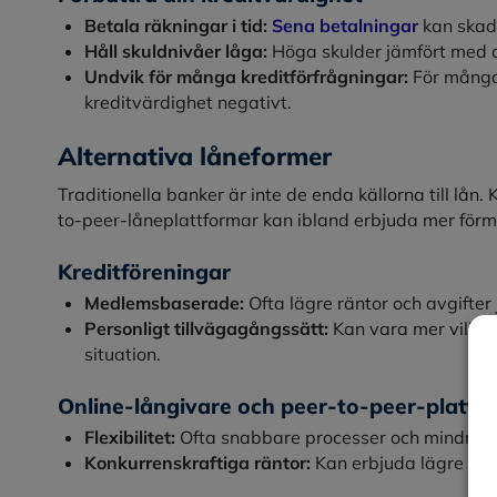
Betala räkningar i tid:
Sena betalningar
kan skada
Håll skuldnivåer låga:
Höga skulder jämfört med d
Undvik för många kreditförfrågningar:
För många 
kreditvärdighet negativt.
Alternativa låneformer
Traditionella banker är inte de enda källorna till lån.
to-peer-låneplattformar kan ibland erbjuda mer förmå
Kreditföreningar
Medlemsbaserade:
Ofta lägre räntor och avgifter
Personligt tillvägagångssätt:
Kan vara mer villig
situation.
Online-långivare och peer-to-peer-plattf
Flexibilitet:
Ofta snabbare processer och mindre stri
Konkurrenskraftiga räntor:
Kan erbjuda lägre rän