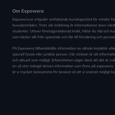
Om Expowera
Expowera.se erbjuder omfattande kunskapsstöd för mindre fö
huvudområden. Trots vår inriktning är informationen även värde
studenter. Utöver företagsrelaterad insikt, hittar du råd och 
som täcker allt från sparande och lån till försäkring och pensio
På Expowera tillhandahålls information av allmän karaktär vilken 
speciell fysisk eller juridisk person. Vår strävan är att informa
och aktuell som möjligt. Erfarenheten säger dock att det är svårt
en så stor mängd skriven information som finns på expowera.
är vi mycket tacksamma för besked så att vi snarast möjligt ka