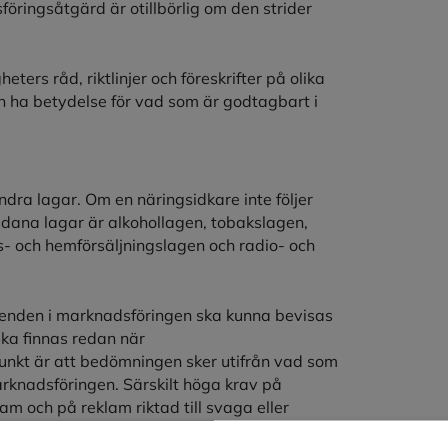
öringsåtgärd är otillbörlig om den strider
rs råd, riktlinjer och föreskrifter på olika
 ha betydelse för vad som är godtagbart i
dra lagar. Om en näringsidkare inte följer
dana lagar är alkohollagen, tobakslagen,
s- och hemförsäljningslagen och radio- och
åenden i marknadsföringen ska kunna bevisas
ska finnas redan när
unkt är att bedömningen sker utifrån vad som
rknadsföringen. Särskilt höga krav på
m och på reklam riktad till svaga eller