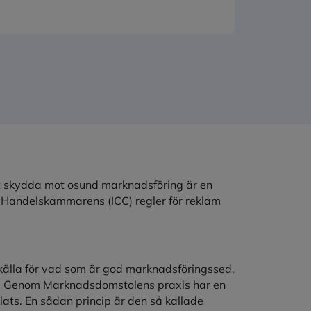
tt skydda mot osund marknadsföring är en
a Handelskammarens (ICC) regler för reklam
älla för vad som är god marknadsföringssed.
1. Genom Marknadsdomstolens praxis har en
klats. En sådan princip är den så kallade