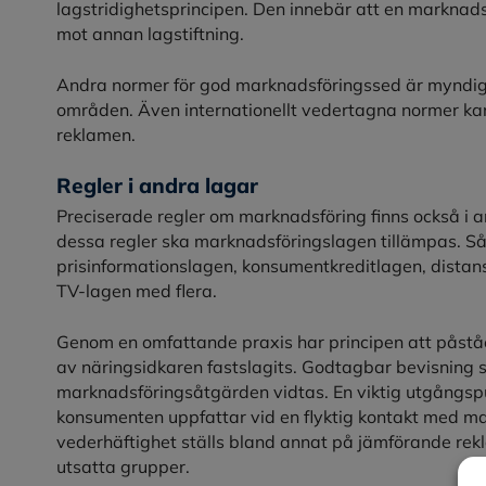
lagstridighetsprincipen. Den innebär att en marknadsf
mot annan lagstiftning.
Andra normer för god marknadsföringssed är myndighete
områden. Även internationellt vedertagna normer kan
reklamen.
Regler i andra lagar
Preciserade regler om marknadsföring finns också i an
dessa regler ska marknadsföringslagen tillämpas. Så
prisinformationslagen, konsumentkreditlagen, distan
TV-lagen med flera.
Genom en omfattande praxis har principen att påst
av näringsidkaren fastslagits. Godtagbar bevisning 
marknadsföringsåtgärden vidtas. En viktig utgångsp
konsumenten uppfattar vid en flyktig kontakt med ma
vederhäftighet ställs bland annat på jämförande rekla
utsatta grupper.