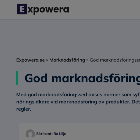
Hoppa
till
innehåll
Expowera.se
»
Marknadsföring
»
God marknadsföringss
God marknadsförin
Med god marknadsföringssed avses normer som syfta
näringsidkare vid marknadsföring av produkter. Det
regler.
Skribent:
Bo Lilja