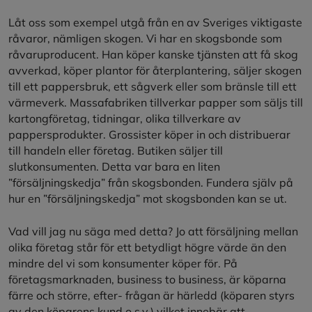
Låt oss som exempel utgå från en av Sveriges viktigaste
råvaror, nämligen skogen. Vi har en skogsbonde som
råvaruproducent. Han köper kanske tjänsten att få skog
avverkad, köper plantor för återplantering, säljer skogen
till ett pappersbruk, ett sågverk eller som bränsle till ett
värmeverk. Massafabriken tillverkar papper som säljs till
kartongföretag, tidningar, olika tillverkare av
pappersprodukter. Grossister köper in och distribuerar
till handeln eller företag. Butiken säljer till
slutkonsumenten. Detta var bara en liten
”försäljningskedja” från skogsbonden. Fundera själv på
hur en ”försäljningskedja” mot skogsbonden kan se ut.
Vad vill jag nu säga med detta? Jo att försäljning mellan
olika företag står för ett betydligt högre värde än den
mindre del vi som konsumenter köper för. På
företagsmarknaden, business to business, är köparna
färre och större, efter- frågan är härledd (köparen styrs
av den köparens kund o.s.v.) vilket innebär att