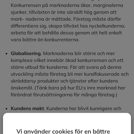
Konkurrensen på marknaderna ökar, marginalerna
sjunker, tillväxten är inte särskilt hög genom att
mark- naderna är mättade. Företag måste därför
differentiera sig, skapa tillväxt hos nyckelkunderna,
arbeta för att behålla dessa genom att helt enkelt
vara bättre än konkurrenterna.
Globalisering
. Marknaderna blir större och mer
komplexa vilket innebär ökad konkurrensen och ett
större utbud för kunderna. För att svara på denna
utveckling måste företag bli mer kundfokuserade och
skräddarsy produkter och tjänster efter kundens
önskemål. (Tänk bara på hur EU:s inre marknad har
förändrat förutsättningarna för många företag.)
Kundens makt
. Kunderna har blivit kunnigare och
mer krävande genom att utbudet är större. Kunderna
förväntar sig mer och är både strategiska och
taktiska i sina inköp. Det säljande företaget måste
Vi använder cookies för en bättre