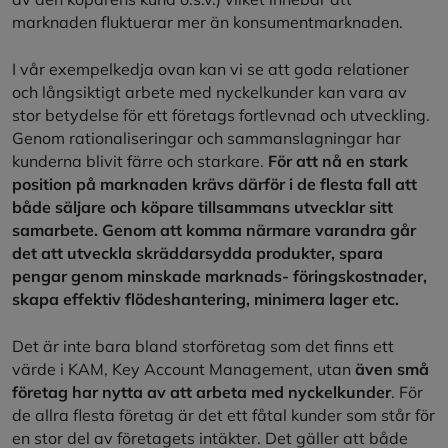
marknaden fluktuerar mer än konsumentmarknaden.
I vår exempelkedja ovan kan vi se att goda relationer
och långsiktigt arbete med nyckelkunder kan vara av
stor betydelse för ett företags fortlevnad och utveckling.
Genom rationaliseringar och sammanslagningar har
kunderna blivit färre och starkare.
För att nå en stark
position på marknaden krävs därför i de flesta fall att
både säljare och köpare tillsammans utvecklar sitt
samarbete. Genom att komma närmare varandra går
det att utveckla skräddarsydda produkter, spara
pengar genom minskade marknads- föringskostnader,
skapa effektiv flödeshantering, minimera lager etc.
Det är inte bara bland storföretag som det finns ett
värde i KAM, Key Account Management, utan
även små
företag har nytta av att arbeta med nyckelkunder
. För
de allra flesta företag är det ett fåtal kunder som står för
en stor del av företagets intäkter. Det gäller att både