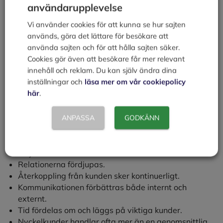
därför vara mer strategisk i sin försäljning, erbjuda
användarupplevelse
ett mervärde och utveckla en nära relation till
Vi använder cookies för att kunna se hur sajten
nyckelkunderna.
används, göra det lättare för besökare att
använda sajten och för att hålla sajten säker.
En liten summering av fördelarna med att arbeta med
Cookies gör även att besökare får mer relevant
KAM kan se ut så här:
innehåll och reklam. Du kan själv ändra dina
inställningar och
läsa mer om vår cookiepolicy
Ger företaget konkurrensfördelar.
här
.
Fördjupar och breddar kontaktytorna mellan
leverantör och kund.
Genom flexibiliteten skaffas nya kunder.
ANPASSA
GODKÄNN
Långsiktig lojalitet ökar.
De direkta försäljningskostnaderna minskas utan att
volymen eller lönsamheten försämras.
Relationerna fördjupas.
Återkoppling från kunden sker kontinuerligt.
Kommunikationen förbättras både internt och
externt.
Tid fördelas om och läggs på viktiga kunder.
Nyckelkunder handlar ofta mer än en genomsnittlig