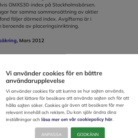
lvis OMXS30-index på Stockholmsbörsen.
ingar har samma sammansättning av aktier
ond följer därmed index. Avgifterna är i
 beroende av placeringsinriktning.
säkring
, Mars 2012
Vi använder cookies för en bättre
användarupplevelse
Vi använder cookies för att kunna se hur sajten används,
göra det lättare för besökare att använda sajten och för att
hålla sajten säker. Cookies gör även att besökare får mer
relevant innehåll och reklam. Du kan själv ändra dina
inställningar och
läsa mer om vår cookiepolicy här
.
ANPASSA
GODKÄNN