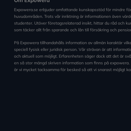
Om Expowera
Expowera.se erbjuder omfattande kunskapsstöd för mindre fö
huvudområden. Trots vår inriktning är informationen även värde
studenter. Utöver företagsrelaterad insikt, hittar du råd och 
som täcker allt från sparande och lån till försäkring och pensio
På Expowera tillhandahålls information av allmän karaktär vilken 
speciell fysisk eller juridisk person. Vår strävan är att informa
och aktuell som möjligt. Erfarenheten säger dock att det är svårt
en så stor mängd skriven information som finns på expowera.
är vi mycket tacksamma för besked så att vi snarast möjligt ka