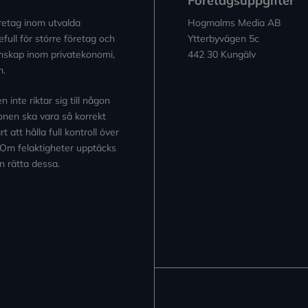
Företagsuppgifter
retag inom utvalda
Hogmalms Media AB
full för större företag och
Ytterbyvägen 5c
kunskap inom privatekonomi,
442 30 Kungälv
n.
inte riktar sig till någon
tionen ska vara så korrekt
 att hålla full kontroll över
 Om felaktigheter upptäcks
n rätta dessa.