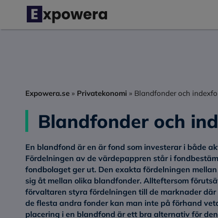
Hoppa
till
innehåll
Expowera.se
»
Privatekonomi
»
Blandfonder och indexf
Blandfonder och in
En blandfond är en är fond som investerar i både a
Fördelningen av de värdepappren står i fondbestäm
fondbolaget ger ut. Den exakta fördelningen mellan
sig åt mellan olika blandfonder. Allteftersom föru
förvaltaren styra fördelningen till de marknader där
de flesta andra fonder kan man inte på förhand veta
placering i en blandfond är ett bra alternativ för d