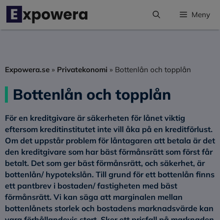
Hoppa
Meny
till
innehåll
Expowera.se
»
Privatekonomi
»
Bottenlån och topplån
Bottenlån och topplån
För en kreditgivare är säkerheten för lånet viktig
eftersom kreditinstitutet inte vill åka på en kreditförlust.
Om det uppstår problem för låntagaren att betala är det
den kreditgivare som har bäst förmånsrätt som först får
betalt. Det som ger bäst förmånsrätt, och säkerhet, är
bottenlån/ hypotekslån. Till grund för ett bottenlån finns
ett pantbrev i bostaden/ fastigheten med bäst
förmånsrätt. Vi kan säga att marginalen mellan
bottenlånets storlek och bostadens marknadsvärde kan
vara förhållandevis stort. Sker ett prisfall på marknaden