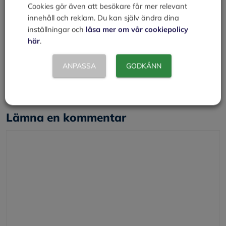
Läggs en egen kontantinsats på 200 000 kr i
Cookies gör även att besökare får mer relevant
exempelköpet ovan återstår 340 000 kr som måste tas
innehåll och reklam. Du kan själv ändra dina
som topplån. Normalt krävs extra säkerhet för detta
inställningar och
läsa mer om vår cookiepolicy
lånet utöver bostaden.
här
.
Kategorier
Privatekonomi
ANPASSA
GODKÄNN
Skyldigheter
Äga bostad
Lämna en kommentar
Kommentar