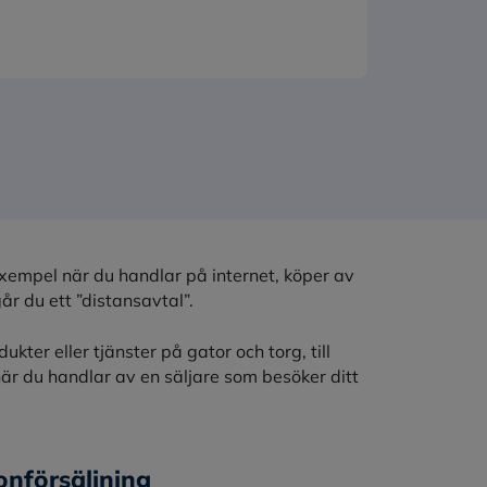
l exempel när du handlar på internet, köper av
går du ett ”distansavtal”.
kter eller tjänster på gator och torg, till
när du handlar av en säljare som besöker ditt
fonförsäljning