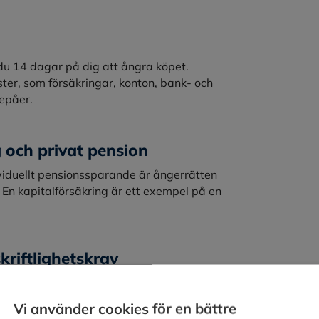
r du 14 dagar på dig att ångra köpet.
nster, som försäkringar, konton, bank- och
depåer.
g och privat pension
dividuellt pensionssparande är ångerrätten
En kapitalförsäkring är ett exempel på en
kriftlighetskrav
information om avtalet. Du ska bland annat få
l, om det företag du ingår avtalet med,
Vi använder cookies för en bättre