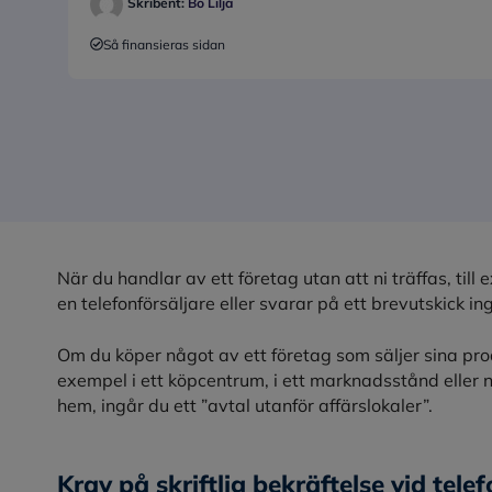
Skribent:
Bo Lilja
Så finansieras sidan
När du handlar av ett företag utan att ni träffas, til
en telefonförsäljare eller svarar på ett brevutskick in
Om du köper något av ett företag som säljer sina produ
exempel i ett köpcentrum, i ett marknadsstånd eller 
hem, ingår du ett ”avtal utanför affärslokaler”.
Krav på skriftlig bekräftelse vid tele