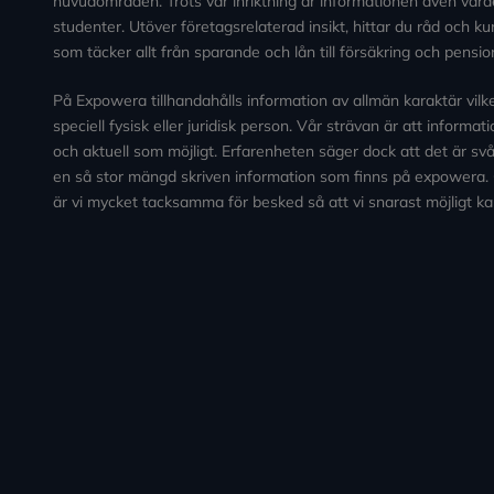
huvudområden. Trots vår inriktning är informationen även värde
studenter. Utöver företagsrelaterad insikt, hittar du råd och 
som täcker allt från sparande och lån till försäkring och pensio
På Expowera tillhandahålls information av allmän karaktär vilken 
speciell fysisk eller juridisk person. Vår strävan är att informa
och aktuell som möjligt. Erfarenheten säger dock att det är svårt
en så stor mängd skriven information som finns på expowera.
är vi mycket tacksamma för besked så att vi snarast möjligt ka