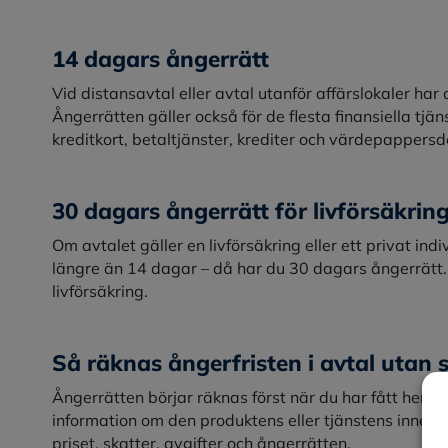
14 dagars ångerrätt
Vid distansavtal eller avtal utanför affärslokaler ha
Ångerrätten gäller också för de flesta finansiella tjä
kreditkort, betaltjänster, krediter och värdepappers
30 dagars ångerrätt för livförsäkrin
Om avtalet gäller en livförsäkring eller ett privat in
längre än 14 dagar – då har du 30 dagars ångerrätt. 
livförsäkring.
Så räknas ångerfristen i avtal utan s
Ångerrätten börjar räknas först när du har fått hem 
information om den produktens eller tjänstens innehål
priset, skatter, avgifter och ångerrätten.