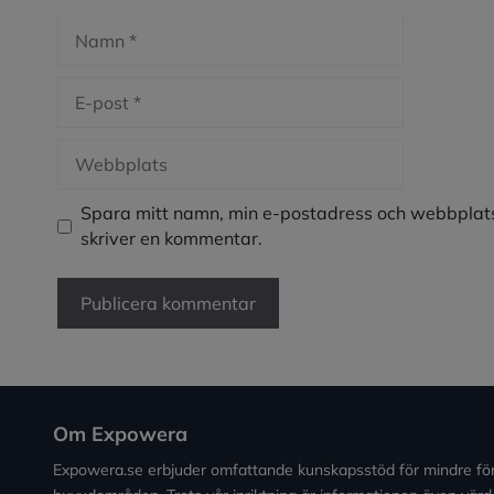
Namn
E-
post
Webbplats
Spara mitt namn, min e-postadress och webbplats
skriver en kommentar.
Om Expowera
Expowera.se erbjuder omfattande kunskapsstöd för mindre fö