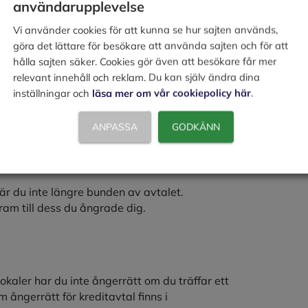
användarupplevelse
Vi använder cookies för att kunna se hur sajten används,
örsäljning – med
göra det lättare för besökare att använda sajten och för att
hålla sajten säker. Cookies gör även att besökare får mer
relevant innehåll och reklam. Du kan själv ändra dina
ka hem information om avtalet. Ångerrätten
inställningar och
läsa mer om vår cookiepolicy här
.
on om avtalet. Informationen ska företaget ge
ANPASSA
GODKÄNN
är du inte längre bunden av avtalet.
fram till dess du ångrade dig.
okaler har du inte ångerrätt om du träffar ett
 ångerrätt för kreditavtal finns i