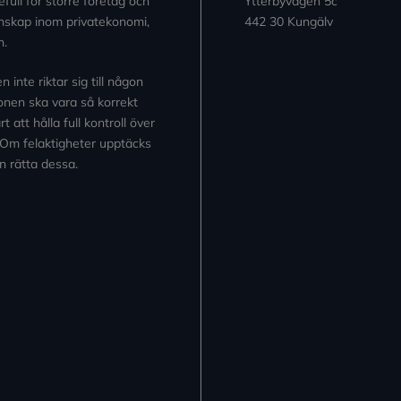
full för större företag och
Ytterbyvägen 5c
kunskap inom privatekonomi,
442 30 Kungälv
n.
inte riktar sig till någon
tionen ska vara så korrekt
 att hålla full kontroll över
 Om felaktigheter upptäcks
n rätta dessa.