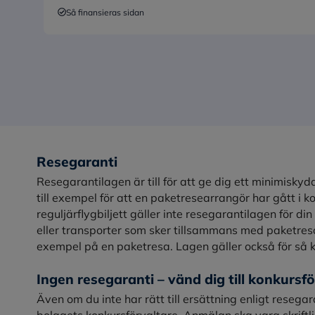
Så finansieras sidan
Resegaranti
Resegarantilagen är till för att ge dig ett minimiskyd
till exempel för att en paketresearrangör har gått i 
reguljärflygbiljett gäller inte resegarantilagen för din
eller transporter som sker tillsammans med paketresor
exempel på en paketresa. Lagen gäller också för så k
Ingen resegaranti – vänd dig till konkursf
Även om du inte har rätt till ersättning enligt resega
bolagets konkursförvaltare. Anmälan ska vara skriftli