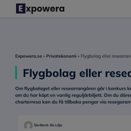
Hoppa
till
innehåll
Expowera.se
»
Privatekonomi
»
Flygbolag eller researran
Flygbolag eller rese
Om flygbolaget eller researrangören går i konkurs ka
om du har köpt en vanlig reguljärbiljett. Om du därem
charterresa kan du få tillbaka pengar via resegarant
Skribent:
Bo Lilja