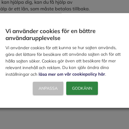
kan hjälpa dig, kan du få hjälp av
lp är ett lån, som måste betalas tillbaka.
Vi använder cookies för en bättre
olagskonkurser. Om du har tecknat en
användarupplevelse
 att få veta om din försäkring omfattar
Vi använder cookies för att kunna se hur sajten används,
gbolagskonkurs, vänd dig till det ställe där
göra det lättare för besökare att använda sajten och för att
hålla sajten säker. Cookies gör även att besökare får mer
relevant innehåll och reklam. Du kan själv ändra dina
inställningar och
läsa mer om vår cookiepolicy här
.
ter då företag har gått i konkurs.
ANPASSA
GODKÄNN