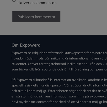
skriver en kommentar.
Om Expowera
Expowera.se erbjuder omfattande kunskapsstöd för mindre fö
huvudområden. Trots vår inriktning är informationen även värde
studenter. Utöver företagsrelaterad insikt, hittar du råd och 
som täcker allt från sparande och lån till försäkring och pensio
På Expowera tillhandahålls information av allmän karaktär vilken 
speciell fysisk eller juridisk person. Vår strävan är att informa
och aktuell som möjligt. Erfarenheten säger dock att det är svårt
en så stor mängd skriven information som finns på expowera.
är vi mycket tacksamma för besked så att vi snarast möjligt ka