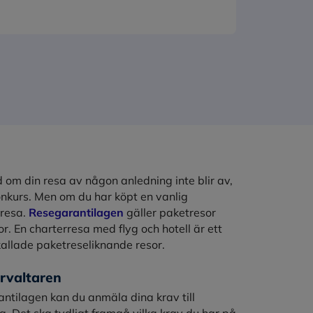
d om din resa av någon anledning inte blir av,
konkurs. Men om du har köpt en vanlig
 resa.
Resegarantilagen
gäller paketresor
. En charterresa med flyg och hotell är ett
allade paketreseliknande resor.
örvaltaren
rantilagen kan du anmäla dina krav till
g. Det ska tydligt framgå vilka krav du har på