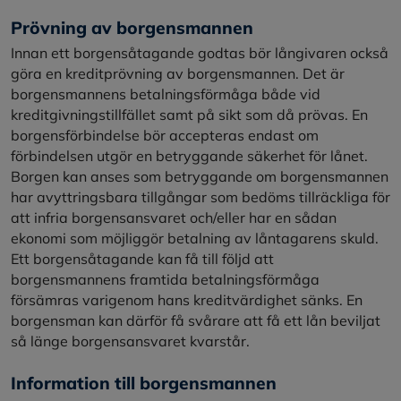
Prövning av borgensmannen
Innan ett borgensåtagande godtas bör långivaren också
göra en kreditprövning av borgensmannen. Det är
borgensmannens betalningsförmåga både vid
kreditgivningstillfället samt på sikt som då prövas. En
borgensförbindelse bör accepteras endast om
förbindelsen utgör en betryggande säkerhet för lånet.
Borgen kan anses som betryggande om borgensmannen
har avyttringsbara tillgångar som bedöms tillräckliga för
att infria borgensansvaret och/eller har en sådan
ekonomi som möjliggör betalning av låntagarens skuld.
Ett borgensåtagande kan få till följd att
borgensmannens framtida betalningsförmåga
försämras varigenom hans kreditvärdighet sänks. En
borgensman kan därför få svårare att få ett lån beviljat
så länge borgensansvaret kvarstår.
Information till borgensmannen