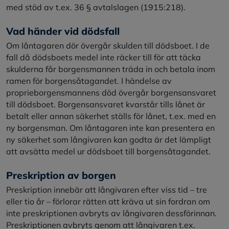
med stöd av t.ex. 36 § avtalslagen (1915:218).
Vad händer vid dödsfall
Om låntagaren dör övergår skulden till dödsboet. I de
fall då dödsboets medel inte räcker till för att täcka
skulderna får borgensmannen träda in och betala inom
ramen för borgensåtagandet. I händelse av
proprieborgensmannens död övergår borgensansvaret
till dödsboet. Borgensansvaret kvarstår tills lånet är
betalt eller annan säkerhet ställs för lånet, t.ex. med en
ny borgensman. Om låntagaren inte kan presentera en
ny säkerhet som långivaren kan godta är det lämpligt
att avsätta medel ur dödsboet till borgensåtagandet.
Preskription av borgen
Preskription innebär att långivaren efter viss tid – tre
eller tio år – förlorar rätten att kräva ut sin fordran om
inte preskriptionen avbryts av långivaren dessförinnan.
Preskriptionen avbryts genom att långivaren t.ex.