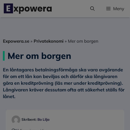
Hoppa
Meny
till
innehåll
Expowera.se
»
Privatekonomi
»
Mer om borgen
Mer om borgen
En låntagares betalningsförmåga ska vara avgörande
för om ett lån kan beviljas och därför ska långivaren
göra en kreditprövning (läs mer under kreditprövning).
Långivaren kräver dessutom ofta att säkerhet ställs för
lånet.
Skribent:
Bo Lilja