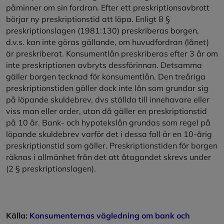
påminner om sin fordran. Efter ett preskriptionsavbrott
börjar ny preskriptionstid att löpa. Enligt 8 §
preskriptionslagen (1981:130) preskriberas borgen,
d.v.s. kan inte göras gällande, om huvudfordran (lånet)
är preskriberat. Konsumentlån preskriberas efter 3 år om
inte preskriptionen avbryts dessförinnan. Detsamma
gäller borgen tecknad för konsumentlån. Den treåriga
preskriptionstiden gäller dock inte lån som grundar sig
på löpande skuldebrev, dvs ställda till innehavare eller
viss man eller order, utan då gäller en preskriptionstid
på 10 år. Bank- och hypotekslån grundas som regel på
löpande skuldebrev varför det i dessa fall är en 10-årig
preskriptionstid som gäller. Preskriptionstiden för borgen
räknas i allmänhet från det att åtagandet skrevs under
(2 § preskriptionslagen).
Källa:
Konsumenternas vägledning om bank och