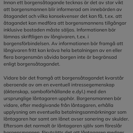
Innan ett borgensåtagande tecknas är det av stor vikt
att borgensmannen blir informerad om innebörden av
åtagandet och vilka konsekvenser det kan få, t.ex. att
åtagandet kan medföra att borgensmannens tillgångar
inklusive bostaden måste säljas. Informationen bör
lämnas skriftligen av långivaren, t.ex. i
borgensförbindelsen. Av informationen bör framgå att
långivaren fritt kan kräva hela betalningen av en eller
flera borgensmän såvida borgen inte är begränsad
enligt borgensåtagandet.
Vidare bör det framgå att borgensåtagandet kvarstår
oberoende av om en eventuell intressegemenskap
(äktenskap, samboförhållande e.dyl.) med den
ursprunglige låntagaren upphör. Borgensmannen bör
vidare, efter medgivande från låntagaren, erhålla
upplysning om eventuella betalningsanmärkningar som
låntagaren har samt om lånet avser sanering av skulder.
Eftersom det normalt är låntagaren själv som föreslår
borgensmannen, förutsätts det att låntagaren medger