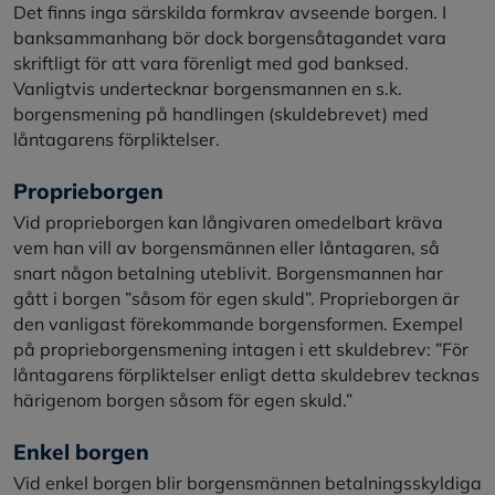
Det finns inga särskilda formkrav avseende borgen. I
banksammanhang bör dock borgensåtagandet vara
skriftligt för att vara förenligt med god banksed.
Vanligtvis undertecknar borgensmannen en s.k.
borgensmening på handlingen (skuldebrevet) med
låntagarens förpliktelser.
Proprieborgen
Vid proprieborgen kan långivaren omedelbart kräva
vem han vill av borgensmännen eller låntagaren, så
snart någon betalning uteblivit. Borgensmannen har
gått i borgen ”såsom för egen skuld”. Proprieborgen är
den vanligast förekommande borgensformen. Exempel
på proprieborgensmening intagen i ett skuldebrev: ”För
låntagarens förpliktelser enligt detta skuldebrev tecknas
härigenom borgen såsom för egen skuld.”
Enkel borgen
Vid enkel borgen blir borgensmännen betalningsskyldiga