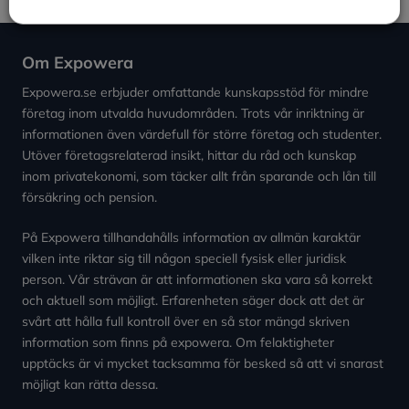
Om Expowera
Expowera.se erbjuder omfattande kunskapsstöd för mindre
företag inom utvalda huvudområden. Trots vår inriktning är
informationen även värdefull för större företag och studenter.
Utöver företagsrelaterad insikt, hittar du råd och kunskap
inom privatekonomi, som täcker allt från sparande och lån till
försäkring och pension.
På Expowera tillhandahålls information av allmän karaktär
vilken inte riktar sig till någon speciell fysisk eller juridisk
person. Vår strävan är att informationen ska vara så korrekt
och aktuell som möjligt. Erfarenheten säger dock att det är
svårt att hålla full kontroll över en så stor mängd skriven
information som finns på expowera. Om felaktigheter
upptäcks är vi mycket tacksamma för besked så att vi snarast
möjligt kan rätta dessa.