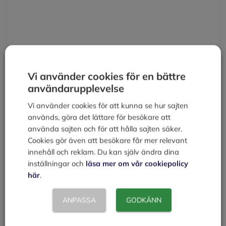
Namn
Vi använder cookies för en bättre
användarupplevelse
E-
Vi använder cookies för att kunna se hur sajten
post
används, göra det lättare för besökare att
Webbplats
använda sajten och för att hålla sajten säker.
Cookies gör även att besökare får mer relevant
innehåll och reklam. Du kan själv ändra dina
Spara mitt namn, min e-postadress och webbplats i
inställningar och
läsa mer om vår cookiepolicy
denna webbläsare till nästa gång jag skriver en
här
.
kommentar.
ANPASSA
GODKÄNN