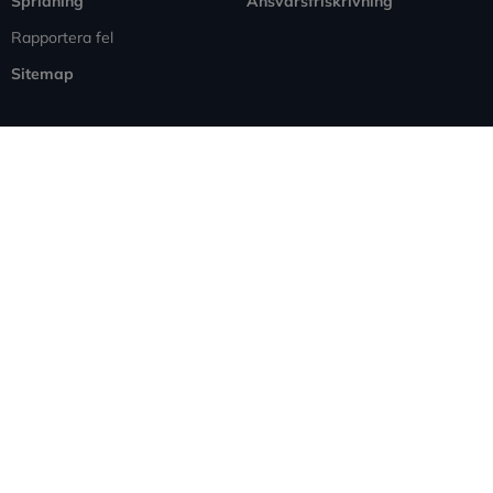
Spridning
Ansvarsfriskrivning
Rapportera fel
Sitemap
Information
Företagande
Kunskapsbank
Försäljning