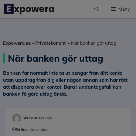
Hoppa
Meny
till
innehåll
Expowera.se
»
Privatekonomi
»
När banken gör uttag
När banken gör uttag
Banken får normalt inte ta ut pengar från ditt konto
utan uppdrag från dig eller någon annan som har rätt
att disponera över kontot. Bara i undantagsfall kan
banken få göra uttag ändå.
Skribent:
Bo Lilja
Så finansieras sidan