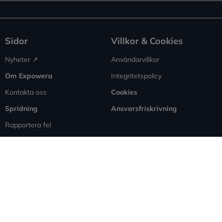
Sidor
Villkor & Cookies
Nyheter ↗︎
Användarvillkor
Om Expowera
Integritetspolicy
Kontakta oss
Cookies
Spridning
Ansvarsfriskrivning
Rapportera fel
Sitemap