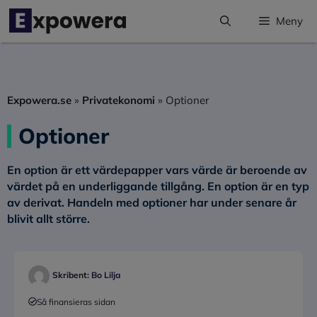
Hoppa
Meny
till
innehåll
Expowera.se
»
Privatekonomi
»
Optioner
Optioner
En option är ett värdepapper vars värde är beroende av
värdet på en underliggande tillgång. En option är en typ
av derivat. Handeln med optioner har under senare år
blivit allt större.
Skribent:
Bo Lilja
Så finansieras sidan