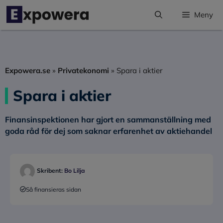
Hoppa
Meny
till
innehåll
Expowera.se
»
Privatekonomi
»
Spara i aktier
Spara i aktier
Finansinspektionen har gjort en sammanställning med
goda råd för dej som saknar erfarenhet av aktiehandel
Skribent:
Bo Lilja
Så finansieras sidan