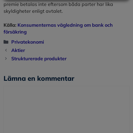
premie betalas inte eftersom båda parter har lika
skyldigheter enligt avtalet.
Källa:
Konsumenternas vägledning om bank och
försäkring
Kategorier
Privatekonomi
Aktier
Strukturerade produkter
Lämna en kommentar
Kommentar