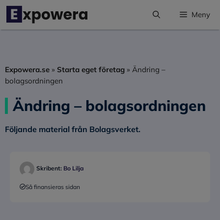
Hoppa
Meny
till
innehåll
Expowera.se
»
Starta eget företag
»
Ändring –
bolagsordningen
Ändring – bolagsordningen
Följande material från Bolagsverket.
Skribent:
Bo Lilja
Så finansieras sidan