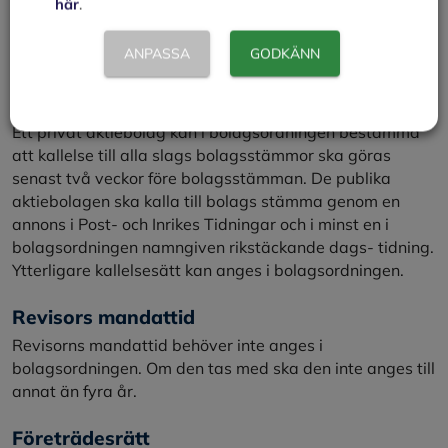
här
.
Kallelse till annan extra bolagsstämma ska ske tidigast
sex veckor och senast två veckor före bolagsstämman.
ANPASSA
GODKÄNN
Bolagsordningen behöver bara ange sättet, men inte
tiden för kallelse till bolagsstämman.
Ett privat aktiebolag kan i bolagsordningen bestämma
att kallelse till alla slags bolagsstämmor ska göras
senast två veckor före bolagsstämman. De publika
aktiebolagen ska kalla till bolags stämma genom en
annons i Post- och Inrikes Tidningar och i minst en i
bolagsordningen namngiven rikstäckande dags- tidning.
Ytterligare kallelsesätt kan anges i bolagsordningen.
Revisors mandattid
Revisorns mandattid behöver inte anges i
bolagsordningen. Om den tas med ska den inte anges till
annat än fyra år.
Företrädesrätt