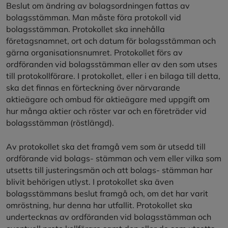
Beslut om ändring av bolagsordningen fattas av
bolagsstämman. Man måste föra protokoll vid
bolagsstämman. Protokollet ska innehålla
företagsnamnet, ort och datum för bolagsstämman och
gärna organisationsnumret. Protokollet förs av
ordföranden vid bolagsstämman eller av den som utses
till protokollförare. I protokollet, eller i en bilaga till detta,
ska det finnas en förteckning över närvarande
aktieägare och ombud för aktieägare med uppgift om
hur många aktier och röster var och en företräder vid
bolagsstämman (röstlängd).
Av protokollet ska det framgå vem som är utsedd till
ordförande vid bolags- stämman och vem eller vilka som
utsetts till justeringsmän och att bolags- stämman har
blivit behörigen utlyst. I protokollet ska även
bolagsstämmans beslut framgå och, om det har varit
omröstning, hur denna har utfallit. Protokollet ska
undertecknas av ordföranden vid bolagsstämman och