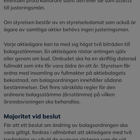
eventuell proto kollförare samt den eller de som utsetts
till justeringsmän.
Om styrelsen består av en styrelseledamot som också är
ägare av samtliga aktier behövs ingen justeringsman.
Varje aktieägare kan ta med sig högst två biträden till
bolagsstämman. En aktieägare röstar antingen själv
eller genom om bud. Ombudet ska ha en skriftlig daterad
fullmakt som inte får vara äldre än ett år. Styrelsen får
ordna med insamling av fullmakter på aktiebolagets
bekostnad, om bolagsordningen innehåller sådana
bestämmelser. Det finns särskilda regler för den
ordinarie bolagsstämma (årsstämma) på vilken
årsredovisningen ska behandlas.
Majoritet vid beslut
För att ett beslut om ändring av bolagsordningen ska
vara giltigt, fordras i allmänhet att aktieägare med två
tredjedelar av såväl de avgivna rösterna som de vid