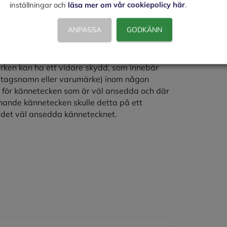
inställningar och
läsa mer om vår cookiepolicy här
.
an Bogax Sweden AB som bedriver verksamhet
ANPASSA
GODKÄNN
n är begränsad till företagets eget
ken kan ha ett vidare skydd, som innebär
retagsnamn eller varumärke) inom någon
 för kännetecken som är väl ansedda och där
knande kännetecken skulle detta på ett
för det väl ansedda kännetecknet.