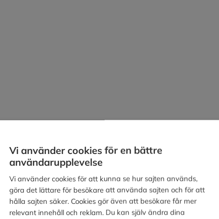
Vi använder cookies för en bättre
användarupplevelse
Vi använder cookies för att kunna se hur sajten används,
rbetat ett företagsnamn har rätt att hindra
göra det lättare för besökare att använda sajten och för att
 varumärken inom samma
hålla sajten säker. Cookies gör även att besökare får mer
ndra någon annan från att använda ett
relevant innehåll och reklam. Du kan själv ändra dina
et innebär att firman Bogax AB som bedriver