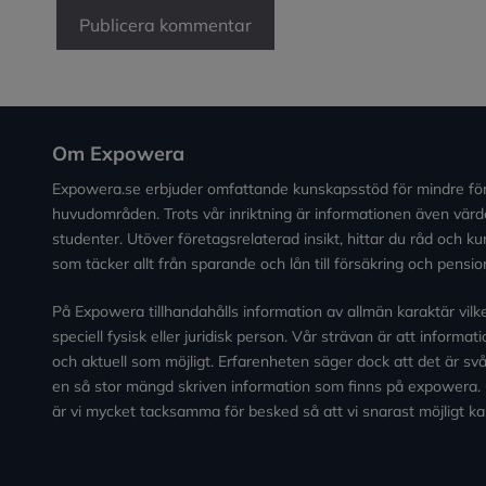
Om Expowera
Expowera.se erbjuder omfattande kunskapsstöd för mindre fö
huvudområden. Trots vår inriktning är informationen även värde
studenter. Utöver företagsrelaterad insikt, hittar du råd och 
som täcker allt från sparande och lån till försäkring och pensio
På Expowera tillhandahålls information av allmän karaktär vilken 
speciell fysisk eller juridisk person. Vår strävan är att informa
och aktuell som möjligt. Erfarenheten säger dock att det är svårt
en så stor mängd skriven information som finns på expowera.
är vi mycket tacksamma för besked så att vi snarast möjligt ka