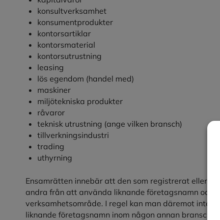
konsultverksamhet
konsumentprodukter
kontorsartiklar
kontorsmaterial
kontorsutrustning
leasing
lös egendom (handel med)
maskiner
miljötekniska produkter
råvaror
teknisk utrustning (ange vilken bransch)
tillverkningsindustri
trading
uthyrning
Ensamrätten innebär att den som registrerat eller ina
andra från att använda liknande företagsnamn och
verksamhetsområde. I regel kan man däremot inte hi
liknande företagsnamn inom någon annan bransch. D