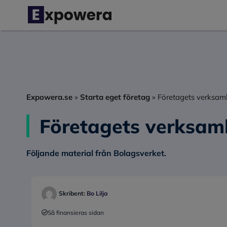
Hoppa
till
innehåll
Expowera.se
»
Starta eget företag
»
Företagets verksam
Företagets verksam
Följande material från Bolagsverket.
Skribent:
Bo Lilja
Så finansieras sidan