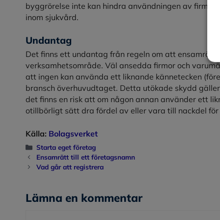
byggrörelse inte kan hindra användningen av firm
inom sjukvård.
Undantag
Det finns ett undantag från regeln om att ensamrätte
verksamhetsområde. Väl ansedda firmor och varumär
att ingen kan använda ett liknande kännetecken (fö
bransch överhuvudtaget. Detta utökade skydd gäller
det finns en risk att om någon annan använder ett li
otillbörligt sätt dra fördel av eller vara till nackdel 
Källa:
Bolagsverket
Kategorier
Starta eget företag
Ensamrätt till ett företagsnamn
Vad går att registrera
Lämna en kommentar
Kommentar