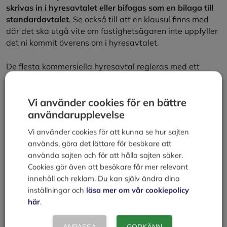
skrivas in i hyresavtalet eller bifogas som en bilaga till
standardavtalet
. Se också till att en klausul finns med
där det ska utgå vite om fastighetsägaren inte uppfyller
det ni kommit överens om i hyresavtalet.
De flesta kommersiella hyresavtal regleras med ett
standardformulär – Sveriges Fastighetsägares
hyreskontrakt för lokal.
Vi använder cookies för en bättre
användarupplevelse
Hyresvärden vill självklart ha ett avtal som gäller under
lång tid. För ett nystartat företag brukar avtalstiderna
Vi använder cookies för att kunna se hur sajten
vara i längsta laget eftersom osäkerheten med
används, göra det lättare för besökare att
företagsstarten alltid är stor. Det brukar dock vara
använda sajten och för att hålla sajten säker.
möjligt att få kortare avtalstid om inte marknaden är
Cookies gör även att besökare får mer relevant
”överhettad” d.v.s. det råder brist på motsvarande
innehåll och reklam. Du kan själv ändra dina
lokaler. Vanligt förekommande hyrestider är 1 – 2 år på
inställningar och
läsa mer om vår cookiepolicy
kontorslokaler (uppsägningstid omkring 6 månader) och
här
.
3 år på industrilokaler (uppsägningstid ca 9 -12
månader).
ANPASSA
GODKÄNN