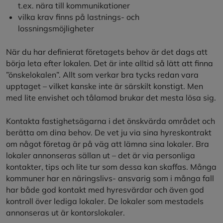
t.ex. nära till kommunikationer
vilka krav finns på lastnings- och
lossningsmöjligheter
När du har definierat företagets behov är det dags att
börja leta efter lokalen. Det är inte alltid så lätt att finna
”önskelokalen”. Allt som verkar bra tycks redan vara
upptaget – vilket kanske inte är särskilt konstigt. Men
med lite envishet och tålamod brukar det mesta lösa sig.
Kontakta fastighetsägarna i det önskvärda området och
berätta om dina behov. De vet ju via sina hyreskontrakt
om något företag är på väg att lämna sina lokaler. Bra
lokaler annonseras sällan ut – det är via personliga
kontakter, tips och lite tur som dessa kan skaffas. Många
kommuner har en näringslivs- ansvarig som i många fall
har både god kontakt med hyresvärdar och även god
kontroll över lediga lokaler. De lokaler som mestadels
annonseras ut är kontorslokaler.