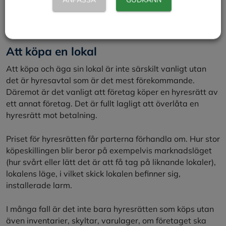
I de flesta hyreskontrakt finns en indexklausul som
innebär att hyran räknas upp med inflationen varje år.
Att köpa en lokal
Att köpa och äga sin lokal är inte särskilt vanligt utan
det är hyresavtal som är det mest förekommande.
Däremot är det vanligt att företag köper en hyresrätt av
ett annat företag. Det är fullt lagligt att överlåta en
hyresrätt mot betalning.
Priset för hyresrätten får parterna förhandla om. Hur stor
köpeskillingen blir beror på exempelvis marknadsläget
(hur svårt eller lätt det är att få tag på liknande lokaler),
lokalens läge, i vilket skick lokalen befinner sig,
installerade larm.
I många fall är det inte bara hyresrätten som köps utan
även inventarier, skyltar, varulager, om företaget ska