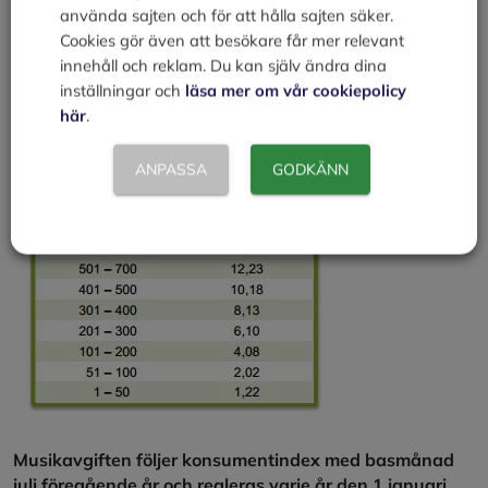
använda sajten och för att hålla sajten säker.
Cookies gör även att besökare får mer relevant
innehåll och reklam. Du kan själv ändra dina
inställningar och
läsa mer om vår cookiepolicy
här
.
ANPASSA
GODKÄNN
Musikavgiften följer konsumentindex med basmånad
juli föregående år och regleras varje år den 1 januari.