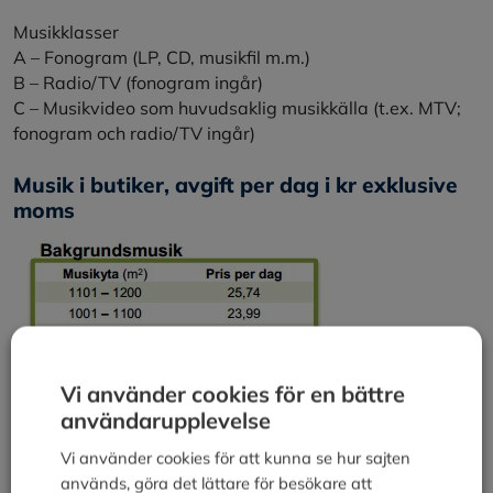
Musikklasser
A – Fonogram (LP, CD, musikfil m.m.)
B – Radio/TV (fonogram ingår)
C – Musikvideo som huvudsaklig musikkälla (t.ex. MTV;
fonogram och radio/TV ingår)
Musik i butiker, avgift per dag i kr exklusive
moms
Vi använder cookies för en bättre
användarupplevelse
Vi använder cookies för att kunna se hur sajten
används, göra det lättare för besökare att