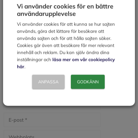
Vi använder cookies för en bättre
användarupplevelse
Lämna en kommentar
Vi använder cookies för att kunna se hur sajten
Kommentar
används, göra det lättare för besökare att
använda sajten och för att hålla sajten säker.
Cookies gör även att besökare får mer relevant
innehåll och reklam. Du kan själv ändra dina
inställningar och
läsa mer om vår cookiepolicy
här
.
ANPASSA
GODKÄNN
Namn
E-
post
Webbplats