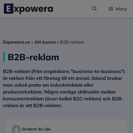
Hoppa
Meny
till
innehåll
Expowera.se
»
Att kunna
»
B2B-reklam
B2B-reklam
B2B-reklam
(från engelskans "
business-to-business
")
är reklam från ett företag till ett annat. Ibland brukar
man också prata om industrireklam eller
producentreklam. Några vanliga skillnader mellan
konsumentreklam (även kallat B2C-reklam) och B2B-
reklam är att B2B-reklam:
Skribent:
Bo Lilja