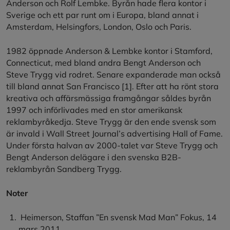
Anderson och Rolf Lembke. Byrån hade flera kontor i
Sverige och ett par runt om i Europa, bland annat i
Amsterdam, Helsingfors, London, Oslo och Paris.
1982 öppnade Anderson & Lembke kontor i Stamford,
Connecticut, med bland andra Bengt Anderson och
Steve Trygg vid rodret. Senare expanderade man också
till bland annat San Francisco
[1]
. Efter att ha rönt stora
kreativa och affärsmässiga framgångar såldes byrån
1997 och införlivades med en stor amerikansk
reklambyråkedja. Steve Trygg är den ende svensk som
är invald i Wall Street Journal’s advertising Hall of Fame.
Under första halvan av 2000-talet var Steve Trygg och
Bengt Anderson delägare i den svenska B2B-
reklambyrån Sandberg Trygg.
Noter
Heimerson, Staffan ”En svensk Mad Man” Fokus, 14
mars 2011