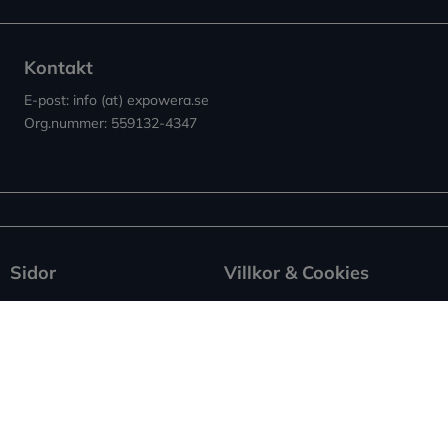
Kontakt
E-post: info (at) expowera.se
Org.nummer: 559132-4347
Sidor
Villkor & Cookies
Nyheter ↗︎
Användarvillkor
Om Expowera
Integritetspolicy
Kontakta oss
Cookies
Spridning
Ansvarsfriskrivning
Rapportera fel