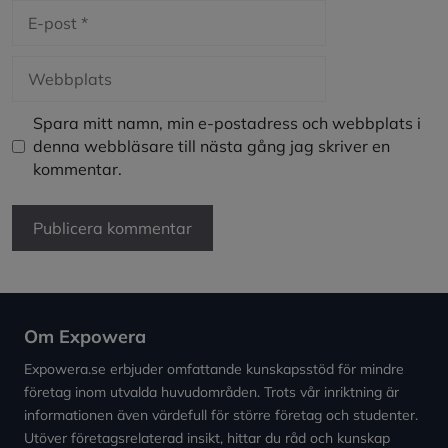
E-
post
Webbplats
Spara mitt namn, min e-postadress och webbplats i
denna webbläsare till nästa gång jag skriver en
kommentar.
Om Expowera
Expowera.se erbjuder omfattande kunskapsstöd för mindre
företag inom utvalda huvudområden. Trots vår inriktning är
informationen även värdefull för större företag och studenter.
Utöver företagsrelaterad insikt, hittar du råd och kunskap