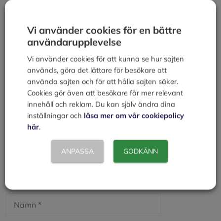
Kategorier
Att kunna
Högkonjunktur
Vi använder cookies för en bättre
IBC (behållare)
användarupplevelse
Vi använder cookies för att kunna se hur sajten
Lämna en kommentar
används, göra det lättare för besökare att
använda sajten och för att hålla sajten säker.
Kommentar
Cookies gör även att besökare får mer relevant
innehåll och reklam. Du kan själv ändra dina
inställningar och
läsa mer om vår cookiepolicy
här
.
ANPASSA
GODKÄNN
Namn