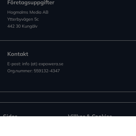
Företagsuppgifter
Hogmalms Media AB
Ytterbyvägen 5c
442 30 Kungälv
Kontakt
E-post: info (at) expowera.se
Org.nummer: 559132-4347
Sidor
Villkor & Cookies
Nyheter ↗︎
Användarvillkor