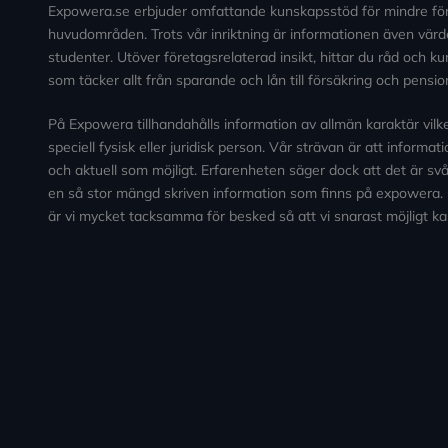
Expowera.se erbjuder omfattande kunskapsstöd för mindre fö
huvudområden. Trots vår inriktning är informationen även värde
studenter. Utöver företagsrelaterad insikt, hittar du råd och 
som täcker allt från sparande och lån till försäkring och pensio
På Expowera tillhandahålls information av allmän karaktär vilken 
speciell fysisk eller juridisk person. Vår strävan är att informa
och aktuell som möjligt. Erfarenheten säger dock att det är svårt
en så stor mängd skriven information som finns på expowera.
är vi mycket tacksamma för besked så att vi snarast möjligt ka