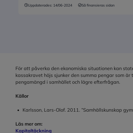
Uppdaterades:
14/06-2024
Så finansieras sidan
För att påverka den ekonomiska situationen kan sta
kassakravet höjs sjunker den summa pengar som är till
pengamängd i samhället och lägre efterfrågan.
Källor
Karlsson, Lars-Olof. 2011. ”Samhällskunskap gymn
Läs mer om:
Kapitaltäckning