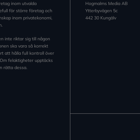
retag inom utvalda
Hogmalms Media AB
full för större företag och
Ytterbyvägen 5c
kunskap inom privatekonomi,
442 30 Kungälv
n.
inte riktar sig till någon
tionen ska vara så korrekt
 att hålla full kontroll över
 Om felaktigheter upptäcks
n rätta dessa.