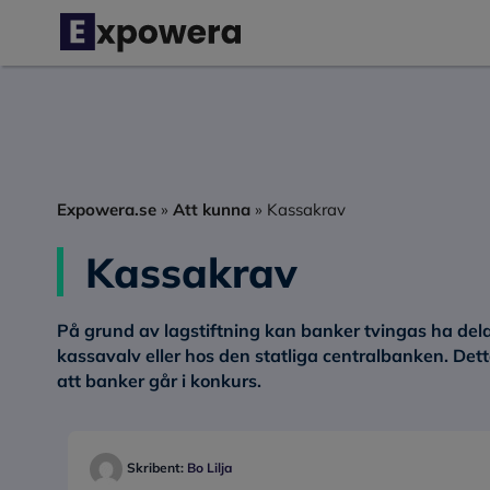
Hoppa
till
innehåll
Expowera.se
»
Att kunna
»
Kassakrav
Kassakrav
På grund av lagstiftning kan banker tvingas ha delar 
kassavalv eller hos den statliga centralbanken. Det
att banker går i konkurs.
Skribent:
Bo Lilja