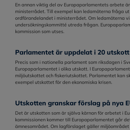
En annan viktig del av Europaparlamentets arbete är
ministerrådet. Till exempel kan ledamöterna fråga u
ordförandelandet i ministerrådet. Om ledamöterna vill
undersökningskommitté utreda frågan. Europaparlam
kommission som utses.
Parlamentet är uppdelat i 20 utskott
Precis som i nationella parlament som riksdagen i Sv
Europaparlamentet i olika utskott. I Europaparlamentet
miljöutskottet och fiskeriutskottet. Parlamentet kan sk
exempel utskottet för den ekonomiska krisen.
Utskotten granskar förslag på nya 
Det är utskotten som är själva kärnan för arbetet i E
kommissionen kommer till Europaparlamentet går det t
ämnesområdet. Om lagförslaget gäller miljöområdet 