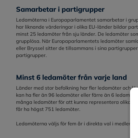
Samarbetar i partigrupper
Ledamöterna i Europaparlamentet samarbetar i grupper
har liknande värderingar i olika EU-länder bildar par
minst 25 ledamöter från sju länder. De ledamöter som
grupplösa. När Europaparlamentets ledamöter samlas
eller Bryssel sitter de tillsammans i sina partigrupp
partigrupper.
Minst 6 ledamöter från varje land
Länder med stor befolkning har fler ledamöter och län
kan ha fler än 96 ledamöter eller färre än 6 ledamöter. 
många ledamöter för att kunna representera olika po
får ha högst 751 ledamöter.
Ledamöterna väljs för fem år i direkta val i medlems