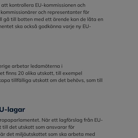
 att kontrollera EU-kommissionen och
t kommissionärer och representanter för
 gå till botten med ett ärende kan de låta en
entet ska också godkänna varje ny EU-
erige arbetar ledamöterna i
 finns 20 olika utskott, till exempel
apa tillfälliga utskott om det behövs, som till
EU-lagar
uropaparlamentet. När ett lagförslag från EU-
ill det utskott som ansvarar för
är det miljöutskottet som ska arbeta med