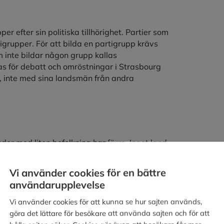
 efter sin politiska tillhörighet. Partier som
tigrupper. För att bilda en partigrupp krävs
 inte bildar någon grupp kallas
 för debatt och omröstningar i Strasbourg
er, inte med sina landsmän från andra
der med liten befolkning har färre. Inget land
På så sätt har ett land alltid tillräckligt
litiska grupper i landet. Europaparlamentet
Vi använder cookies för en bättre
användarupplevelse
länderna.
Vi använder cookies för att kunna se hur sajten används,
göra det lättare för besökare att använda sajten och för att