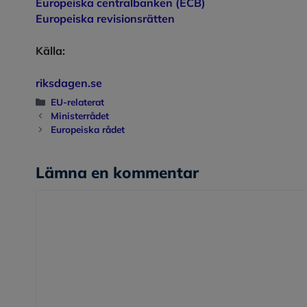
Europeiska centralbanken (ECB)
Europeiska revisionsrätten
Källa:
riksdagen.se
Kategorier
EU-relaterat
Ministerrådet
Europeiska rådet
Lämna en kommentar
Kommentar