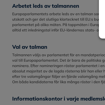
Arbetet leds av talmannen
Europaparlamentets arbete leds av en talman som 
utskott och ger det slutliga klartecknet till EU:s bu
parlamentet på olika möten. På toppmöten i Europei
alltid ett inledningstal inför EU-ländernas stats- och 
Val av talman
Talmannen väljs av parlamentet för en mandatperiod p
val till Europaparlamentet. Det är bara de politiska
nominera. Efter nomineringen röstar parlamentet i en
absolut majoritet av de lagda rösterna blir han eller 
efter tre valomgångar följer en fjärde valomgång me
Om båda kandidaterna får lika många röster i den fj
Informationskontor i varje medlems