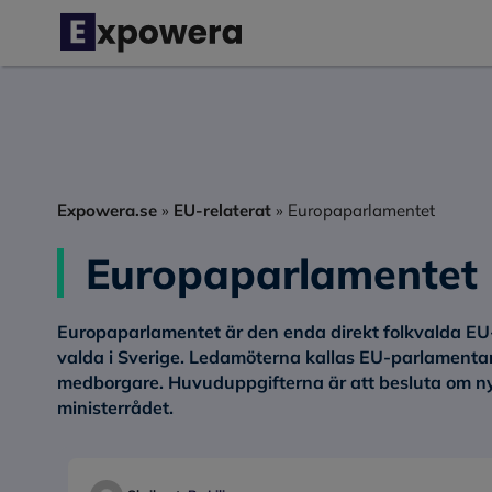
Hoppa
till
innehåll
Expowera.se
»
EU-relaterat
»
Europaparlamentet
Europaparlamentet
Europaparlamentet är den enda direkt folkvalda EU-
valda i Sverige. Ledamöterna kallas EU-parlamenta
medborgare. Huvuduppgifterna är att besluta om n
ministerrådet.