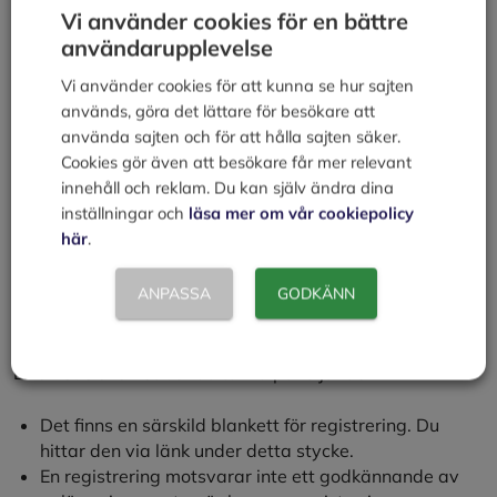
Vi använder cookies för en bättre
stället ersatt med en rätt att handla med varan kopplad
användarupplevelse
till reglerna om godkännande som upplagshavare eller
skattebefriad förbrukare enligt lagen om alkoholskatt.
Vi använder cookies för att kunna se hur sajten
För mer information kontakta Skatteverket.
används, göra det lättare för besökare att
använda sajten och för att hålla sajten säker.
Tillverkning av teknisk sprit kräver ett godkännande som
Cookies gör även att besökare får mer relevant
upplagshavare enligt lagen om alkoholskatt som du
innehåll och reklam. Du kan själv ändra dina
ansöker om hos Skatteverket.
inställningar och
läsa mer om vår cookiepolicy
här
.
Registrering av livsmedelsanläggning
ANPASSA
GODKÄNN
hos Livsmedelsverket
Om din livsmedelsanläggning ska registreras hos
Livsmedelsverket bör du tänka på följande:
Det finns en särskild blankett för registrering. Du
hittar den via länk under detta stycke.
En registrering motsvarar inte ett godkännande av