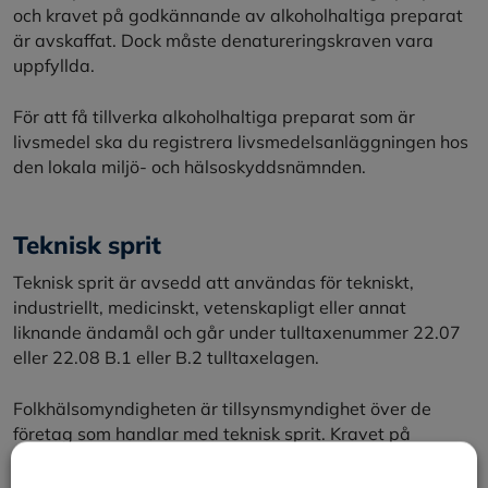
och kravet på godkännande av alkoholhaltiga preparat
är avskaffat. Dock måste denatureringskraven vara
uppfyllda.
För att få tillverka alkoholhaltiga preparat som är
livsmedel ska du registrera livsmedelsanläggningen hos
den lokala miljö- och hälsoskyddsnämnden.
Teknisk sprit
Teknisk sprit är avsedd att användas för tekniskt,
industriellt, medicinskt, vetenskapligt eller annat
liknande ändamål och går under tulltaxenummer 22.07
eller 22.08 B.1 eller B.2 tulltaxelagen.
Folkhälsomyndigheten är tillsynsmyndighet över de
företag som handlar med teknisk sprit. Kravet på
tillstånd för att införa, sälja och köpa teknisk sprit är
avskaffat. Tillstånd för handel med teknisk sprit är i