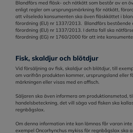
Blandfärs med fläsk- och nötkött som består av en 
enligt regler om ursprungsmärkning för nötkött, föror
att vilseleda konsumenten ska även fläskköttet i bl
förordning (EU) nr 1337/2013. Blandfärs bestående a
förordning (EU) nr 1337/2013. I detta fall ska nötfär
förordning (EG) nr 1760/2000 för att inte konsumenten
Fisk, skaldjur och blötdjur
Vid försäljning av fisk, skaldjur och blötdjur, till exe
om varifrån produkten kommer, ursprungsland eller få
märkningen eller visas med en affisch.
Säljaren ska även informera om produktionsmetod, till
handelsbeteckning, det vill säga vad fisken ska kallas
regnbågslax.
Om denna information inte kan lämnas får varan inte 
exempel Oncorhynchus mykiss för regnbågslax ska 