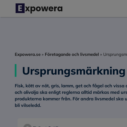
Hoppa
till
innehåll
Expowera.se
»
Företagande och livsmedel
»
Ursprungsm
Ursprungsmärkning
Fisk, kött av nöt, gris, lamm, get och fågel och vis
och olivolja ska enligt reglerna alltid märkas med u
produkterna kommer från. För andra livsmedel sk
bli vilseledd.