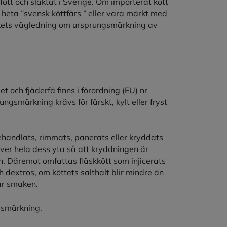
fött och slaktat i Sverige. Om importerat kött
nte heta ”svensk köttfärs ” eller vara märkt med
erkets vägledning om ursprungsmärkning av
t och fjäderfä finns i förordning (EU) nr
gsmärkning krävs för färskt, kylt eller fryst
ehandlats, rimmats, panerats eller kryddats
 över hela dess yta så att kryddningen är
. Däremot omfattas fläskkött som injicerats
 dextros, om köttets salthalt blir mindre än
ar smaken.
gsmärkning.