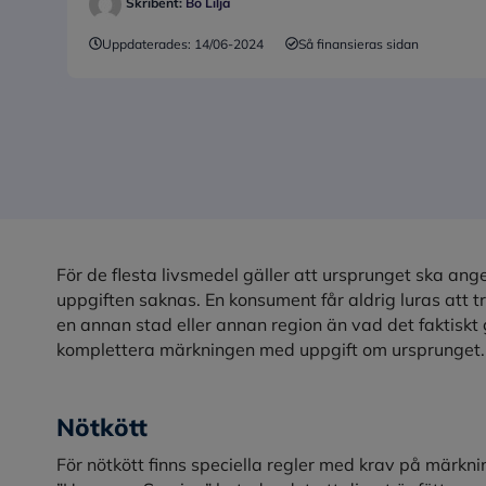
Skribent:
Bo Lilja
Uppdaterades:
14/06-2024
Så finansieras sidan
För de flesta livsmedel gäller att ursprunget ska an
uppgiften saknas. En konsument får aldrig luras att t
en annan stad eller annan region än vad det faktiskt 
komplettera märkningen med uppgift om ursprunget
Nötkött
För nötkött finns speciella regler med krav på märk