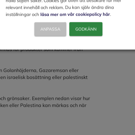
hålla sajten säker. Cookies gör även att besökare får mer
relevant innehåll och reklam. Du kan själv ändra dina
å Jordbruksverkets webbplats.
inställningar och
läsa mer om vår cookiepolicy här
.
ANPASSA
GODKÄNN
mationen vilseleda konsumenten. Därför har
ormas för produkter som kommer från
n Golanhöjderna, Gazaremsan eller
 israelisk bosättning eller palestinskt
t och grönsaker. Exemplen nedan visar hur
en eller Palestina kan märkas och när