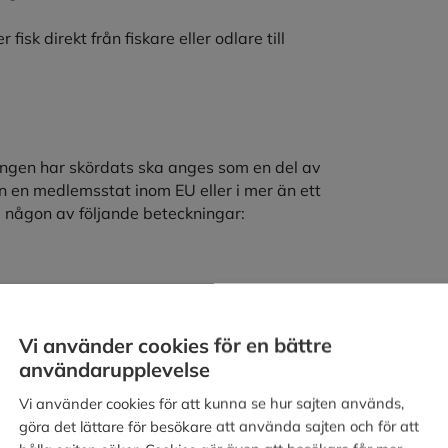
isk direkt från fiskare eller odlare till
ungen har skördats ska anges som en del av
n en medlemsstat inom EU eller i mer än ett
d någon av följande beteckningar:
Vi använder cookies för en bättre
användarupplevelse
svikt, ska märkas med ursprung.
Vi använder cookies för att kunna se hur sajten används,
t på förpackningen alternativt på en skylt i
göra det lättare för besökare att använda sajten och för att
vses det land där produkterna odlats.