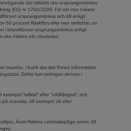
övervägande del nötkött ska ursprungsmärkas
dning (EG) nr 1760/2000. För att inte riskera
andfärsen ursprungsmärkas och då enligt
v 50 procent fläskfärs eller mer omfattas av
sen i blandfärsen ursprungsmärkas enligt
 ska riskera att vilseledas.
mpel musslor, i butik ska det finnas information
ngstzon. Detta kan antingen skrivas i
 exempel ”odlad” eller ”vildfångad”, och
 på svenska, till exempel sik eller
säljas. Även fiskens vetenskapliga namn, till
anges.