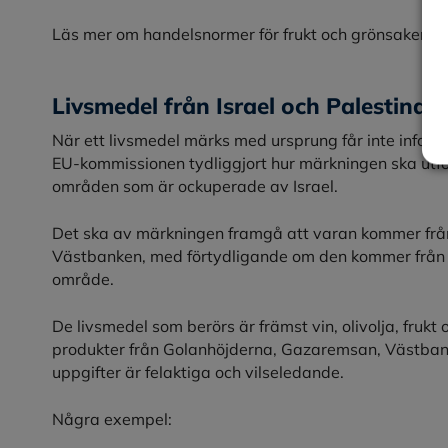
Läs mer om handelsnormer för frukt och grönsaker p
Livsmedel från Israel och Palestina
När ett livsmedel märks med ursprung får inte infor
EU-kommissionen tydliggjort hur märkningen ska utf
områden som är ockuperade av Israel.
Det ska av märkningen framgå att varan kommer frå
Västbanken, med förtydligande om den kommer från en
område.
De livsmedel som berörs är främst vin, olivolja, fruk
produkter från Golanhöjderna, Gazaremsan, Västbank
uppgifter är felaktiga och vilseledande.
Några exempel: