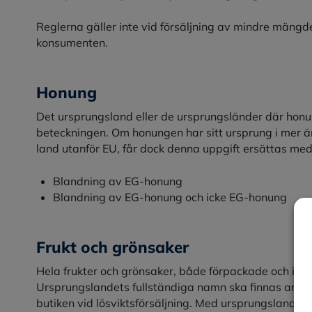
Reglerna gäller inte vid försäljning av mindre mängder f
konsumenten.
Honung
Det ursprungsland eller de ursprungsländer där hon
beteckningen. Om honungen har sitt ursprung i mer ä
land utanför EU, får dock denna uppgift ersättas me
Blandning av EG-honung
Blandning av EG-honung och icke EG-honung
Frukt och grönsaker
Hela frukter och grönsaker, både förpackade och i lö
Ursprungslandets fullständiga namn ska finnas angive
butiken vid lösviktsförsäljning. Med ursprungsland a