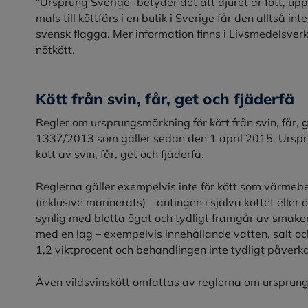
”Ursprung Sverige” betyder det att djuret är fött, upp
mals till köttfärs i en butik i Sverige får den alltså i
svensk flagga. Mer information finns i Livsmedelsv
nötkött.
Kött från svin, får, get och fjäderfä
Regler om ursprungsmärkning för kött från svin, får, ge
1337/2013 som gäller sedan den 1 april 2015. Ursprun
kött av svin, får, get och fjäderfä.
Reglerna gäller exempelvis inte för kött som värmeb
(inklusive marinerats) – antingen i själva köttet eller
synlig med blotta ögat och tydligt framgår av smaken
med en lag – exempelvis innehållande vatten, salt och
1,2 viktprocent och behandlingen inte tydligt påverk
Även vildsvinskött omfattas av reglerna om ursprun