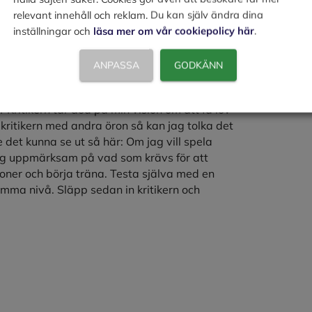
r visionären och realisten prata med varandra
relevant innehåll och reklam. Du kan själv ändra dina
å är det dags att släppa in kritikern i vår
inställningar och
läsa mer om vår cookiepolicy här
.
l säga till oss.
ANPASSA
GODKÄNN
otboll (jag vet ingenting om fotboll) då kommer
du kan ju inte spela fotboll, det förstår du väl
e? Kritikern tar död på min vision om att få lov
 kritikern med andra öron så kan jag tolka det
le det kunna se ut så här: Om jag vill spela
 mig uppmärksam på vad som krävs för att
ioner och börja träna. Testa själva med en
amma nivå. Släpp sedan in kritikern och