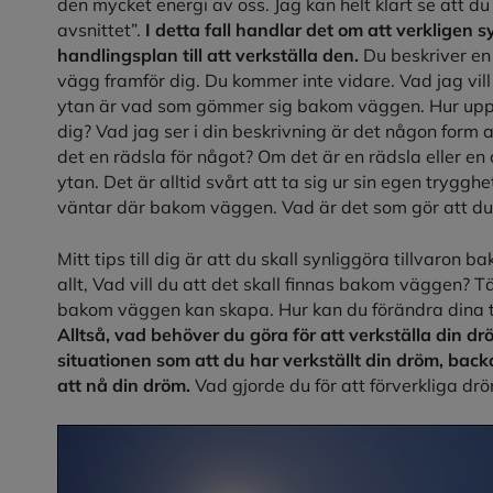
den mycket energi av oss. Jag kan helt klart se att du
avsnittet”.
I detta fall handlar det om att verklige
handlingsplan till att verkställa den.
Du beskriver en 
vägg framför dig. Du kommer inte vidare. Vad jag vill 
ytan är vad som gömmer sig bakom väggen. Hur upp
dig? Vad jag ser i din beskrivning är det någon form a
det en rädsla för något? Om det är en rädsla eller e
ytan. Det är alltid svårt att ta sig ur sin egen tryggh
väntar där bakom väggen. Vad är det som gör att du s
Mitt tips till dig är att du skall synliggöra tillvaron
allt, Vad vill du att det skall finnas bakom väggen? 
bakom väggen kan skapa. Hur kan du förändra dina tan
Alltså, vad behöver du göra för att verkställa din dröm
situationen som att du har verkställt din dröm, backa 
att nå din dröm.
Vad gjorde du för att förverkliga drö