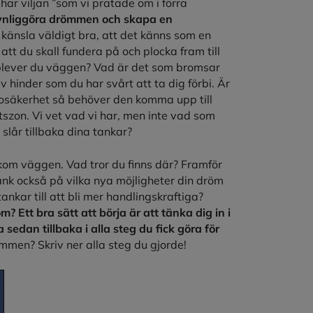
 har viljan ”som vi pratade om i förra
n synliggöra drömmen och skapa en
känsla väldigt bra, att det känns som en
att du skall fundera på och plocka fram till
lever du väggen? Vad är det som bromsar
v hinder som du har svårt att ta dig förbi. Är
n osäkerhet så behöver den komma upp till
etszon. Vi vet vad vi har, men inte vad som
lår tillbaka dina tankar?
 bakom väggen. Vad tror du finns där? Framför
Tänk också på vilka nya möjligheter din dröm
kar till att bli mer handlingskraftiga?
? Ett bra sätt att börja är att tänka dig in i
sedan tillbaka i alla steg du fick göra för
mmen? Skriv ner alla steg du gjorde!