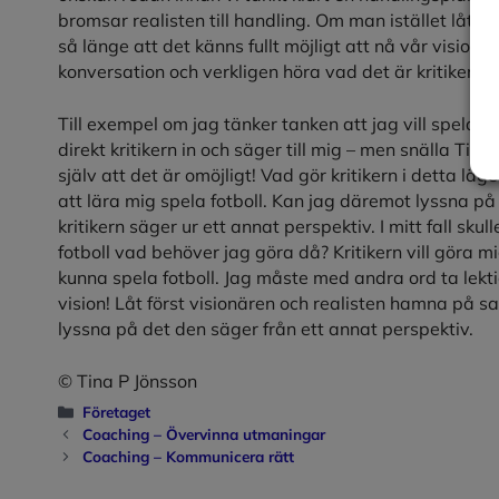
bromsar realisten till handling. Om man istället låte
så länge att det känns fullt möjligt att nå vår vision d
konversation och verkligen höra vad det är kritikern vil
Till exempel om jag tänker tanken att jag vill spela f
direkt kritikern in och säger till mig – men snälla Tina 
själv att det är omöjligt! Vad gör kritikern i detta läg
att lära mig spela fotboll. Kan jag däremot lyssna på
kritikern säger ur ett annat perspektiv. I mitt fall skul
fotboll vad behöver jag göra då? Kritikern vill göra
kunna spela fotboll. Jag måste med andra ord ta lekt
vision! Låt först visionären och realisten hamna på s
lyssna på det den säger från ett annat perspektiv.
© Tina P Jönsson
Kategorier
Företaget
Coaching – Övervinna utmaningar
Coaching – Kommunicera rätt