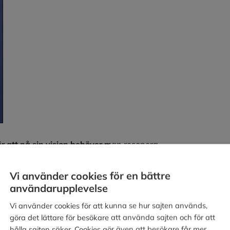
för att nå sin vision behöver man resonera
ning fick jag klart för mig att vi har tre inre
något, Realisten som hela tiden gör oss
Vi använder cookies för en bättre
rnar oss för olika saker.
användarupplevelse
tivt sätt skulle det innebära att vi faktiskt
Vi använder cookies för att kunna se hur sajten används,
ånga, låter kritikern ta död på vår vision/
göra det lättare för besökare att använda sajten och för att
ersom kritikern lyfter fram hinder och därför
hålla sajten säker. Cookies gör även att besökare får mer