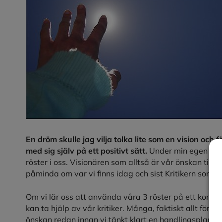
En dröm skulle jag vilja tolka lite som en vision och 
med sig själv på ett positivt sätt.
Under min egen utbild
röster i oss. Visionären som alltså är vår önskan till 
påminda om var vi finns idag och sist Kritikern som va
Om vi lär oss att använda våra 3 röster på ett konstruk
kan ta hjälp av vår kritiker. Många, faktiskt allt för m
önskan redan innan vi tänkt klart en handlingsplan eft