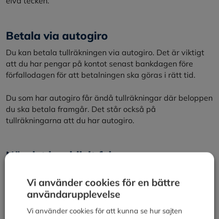
elva tecken.
Betala via autogiro
Du kan betala tullräkningen via autogiro. Det är viktigt
att du har pengar på kontot senast bankdagen före
förfallodagen för att betalningen ska göras i rätt tid.
Du som har autogiro får ändå tullräkningar där beloppen
du ska betala framgår. Det står också på
tullräkningarna att du har autogiro.
När det har blivit fel
Om du anser att något belopp i tullräkningen är felaktigt
Vi använder cookies för en bättre
kan du begära att Tullverket ändrar sitt beslut om tull
användarupplevelse
och andra skatter och avgifter.
Vi använder cookies för att kunna se hur sajten
Det finns olika tidsfrister för att ändra ett beslut.