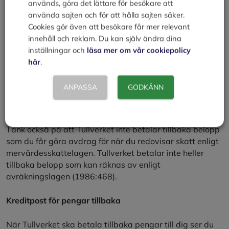
används, göra det lättare för besökare att
Kontakta Tullverket för att ta reda på vilken tidsfrist som
använda sajten och för att hålla sajten säker.
gäller just ditt ärende.
Cookies gör även att besökare får mer relevant
innehåll och reklam. Du kan själv ändra dina
Betala ändå
inställningar och
läsa mer om vår cookiepolicy
här
.
Tänk på att du måste betala din tullräkning även om du
begär ändring. Om din begäran leder till att Tullverket
ANPASSA
GODKÄNN
ändrar sitt beslut får du tillbaka det inbetalade beloppet
med ränta.
Tänk också på att Tullverket inte betalar tillbaka belopp
som du får göra avdrag för när du redovisar skatt enligt
mervärdesskattelagen. Tullverket betalar inte heller
tillbaka belopp som kan räknas av enligt
avräkningslagen (1986:468).
Kreditpost för pengar tillbaka
När Tullverket ska betala tillbaka pengar till dig ser du