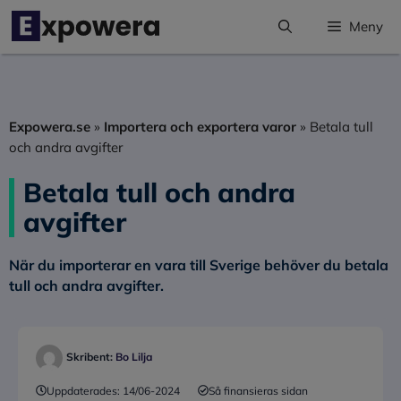
Hoppa
Meny
till
innehåll
Expowera.se
»
Importera och exportera varor
»
Betala tull
och andra avgifter
Betala tull och andra
avgifter
När du importerar en vara till Sverige behöver du betala
tull och andra avgifter.
Skribent:
Bo Lilja
Uppdaterades:
14/06-2024
Så finansieras sidan