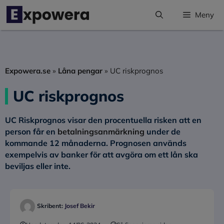
Hoppa
Meny
till
innehåll
Expowera.se
»
Låna pengar
»
UC riskprognos
UC riskprognos
UC Riskprognos visar den procentuella risken att en
person får en
betalningsanmärkning
under de
kommande 12 månaderna. Prognosen används
exempelvis av banker för att avgöra om ett lån ska
beviljas eller inte.
Skribent:
Josef Bekir