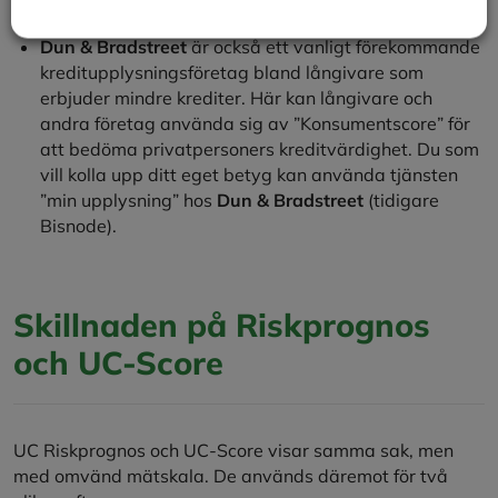
”Creditsafe Scoring” och kostnadsfritt se ditt betyg.
Dun & Bradstreet
är också ett vanligt förekommande
kreditupplysningsföretag bland långivare som
erbjuder mindre krediter. Här kan långivare och
andra företag använda sig av ”Konsumentscore” för
att bedöma privatpersoners kreditvärdighet. Du som
vill kolla upp ditt eget betyg kan använda tjänsten
”min upplysning” hos
Dun & Bradstreet
(tidigare
Bisnode).
Skillnaden på Riskprognos
och UC-Score
UC Riskprognos och UC-Score visar samma sak, men
med omvänd mätskala. De används däremot för två