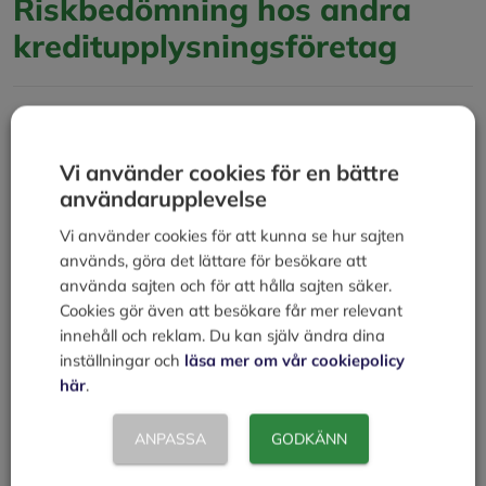
Riskbedömning hos andra
kreditupplysningsföretag
Det är företaget UC AB (Upplysningscentralen) som
tagit fram både UC riskprognos och UC-score och de
Vi använder cookies för en bättre
flesta banker och långivare i Sverige utgår från denna
användarupplevelse
data. Men sen finns det andra kreditupplysningsföretag
som tagit fram egna system vid en kreditbedömning.
Vi använder cookies för att kunna se hur sajten
Här nedanför kan du se två andra företag och deras
används, göra det lättare för besökare att
”rating” system. Dessa två företag
använda sajten och för att hålla sajten säker.
Cookies gör även att besökare får mer relevant
Creditsafe
är ett kreditupplysningsföretag som är
innehåll och reklam. Du kan själv ändra dina
populärt bland många långivare som bedriver
inställningar och
läsa mer om vår cookiepolicy
utlåning av kontokrediter och
smslån med hög
här
.
beviljandegrad
. Företag kan använda ”Creditsafe
Rating” för att utvärdera din kreditvärdighet som
ANPASSA
GODKÄNN
låntagare. Dessutom har du möjlighet att själv
kontrollera din kreditvärdighet genom att använda