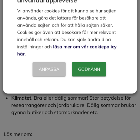
användarupplevelse
Vi använder cookies för att kunna se hur sajten
Massmedia.
På vilket sätt behandlas branschen (eller
används, göra det lättare för besökare att
produkten) i massmedia. Är det i positiv eller negativ
använda sajten och för att hålla sajten säker.
ton. Mängden artiklar etc. talar om hur ”het”
Cookies gör även att besökare får mer relevant
branschen är.
innehåll och reklam. Du kan själv ändra dina
inställningar och
läsa mer om vår cookiepolicy
Internet.
Har skapat helt andra förutsättningar för
här
.
många företag. Elektroniskt överförda dokument,
bankärenden, hämtning av musik, e-learning, e-
handelsföretag som säljer fysiska produkter,
ANPASSA
GODKÄNN
streamingtjänster, sociala medier som påverkar på
olika sätt m.m.
Klimatet.
Bra eller dålig sommar! Stor betydelse för
researrangörer och jordbrukare. Dålig sommar brukar
gynna butiker och stormarknader etc.
Läs mer om: