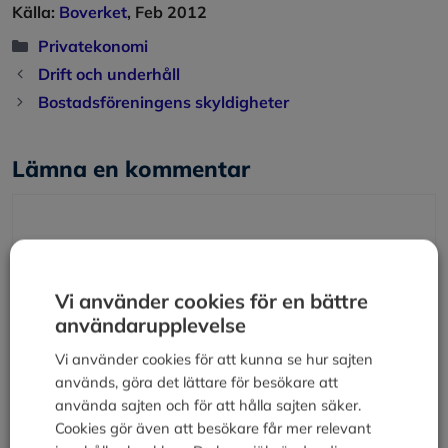
Källa:
Boverket
, Feb 2012
Kategorier
Privatekonomi
Drift och underhåll
Bostadsföreningens skyldigheter
Lämna en kommentar
Kommentar
Vi använder cookies för en bättre
användarupplevelse
Vi använder cookies för att kunna se hur sajten
används, göra det lättare för besökare att
använda sajten och för att hålla sajten säker.
Cookies gör även att besökare får mer relevant
Namn