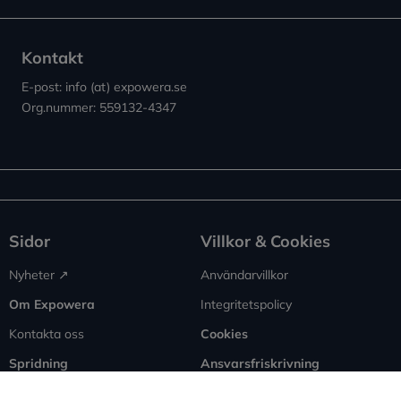
Kontakt
E-post: info (at) expowera.se
Org.nummer: 559132-4347
Sidor
Villkor & Cookies
Nyheter ↗︎
Användarvillkor
Om Expowera
Integritetspolicy
Kontakta oss
Cookies
Spridning
Ansvarsfriskrivning
Rapportera fel