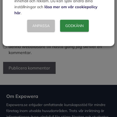
innehåll och reklam. Du kan själv ändra dina
inställningar och
läsa mer om vår cookiepolicy
E-
här
.
post
Webbplats
ANPASSA
GODKÄNN
Spara mitt namn, min e-postadress och webbplats i
denna webbläsare till nästa gång jag skriver en
kommentar.
Om Expowera
Expowera.se erbjuder omfattande kunskapsstöd för mindre
företag inom utvalda huvudområden. Trots vår inriktning är
informationen även värdefull för större företag och studenter.