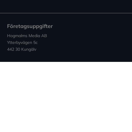
Företagsuppgifter
Hogmalms Media AB
Ytterbyvägen 5c
442 30 Kungälv
Kontakt
E-post: info (at) expowera.se
Org.nummer: 559132-4347