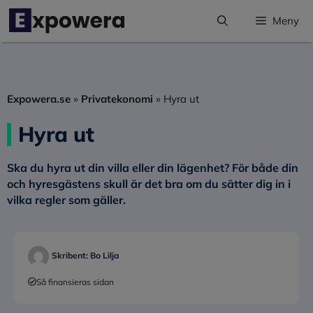
Hoppa
Meny
till
innehåll
Expowera.se
»
Privatekonomi
»
Hyra ut
Hyra ut
Ska du hyra ut din villa eller din lägenhet? För både din
och hyresgästens skull är det bra om du sätter dig in i
vilka regler som gäller.
Skribent:
Bo Lilja
Så finansieras sidan