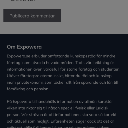
Om Expowera
Expowera.se erbjuder omfattande kunskapsstöd för mindre
företag inom utvalda huvudområden. Trots vår inriktning är
informationen även värdefull för större företag och studenter.
Utöver företagsrelaterad insikt, hittar du råd och kunskap
inom privatekonomi, som täcker allt från sparande och lån till
försäkring och pension.
På Expowera tillhandahålls information av allmän karaktär
vilken inte riktar sig till någon speciell fysisk eller juridisk
person. Vår strävan är att informationen ska vara så korrekt
och aktuell som möjligt. Erfarenheten säger dock att det är
svårt att hålla full kontroll över en så stor mängd skriven