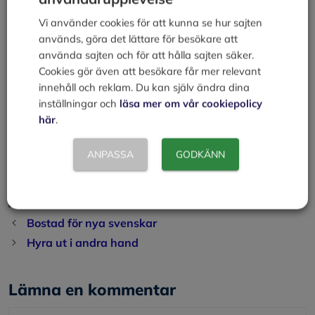
inte hyrs ut permanent eller om villan är ett
tvåfamiljshus.
Vi använder cookies för att kunna se hur sajten
används, göra det lättare för besökare att
Om du skriver något i kontraktet som skiljer sig mot
använda sajten och för att hålla sajten säker.
vad det står i hyreslagen är det ändå alltid det som
Cookies gör även att besökare får mer relevant
är till mest nytta för hyresgästen som gäller. Det är
innehåll och reklam. Du kan själv ändra dina
mycket viktigt att du och din hyresgäst skriver ett
inställningar och
läsa mer om vår cookiepolicy
avtal och att ni båda går igenom avtalet så att båda
här
.
parter vet vad som gäller. Det finns färdiga kontrakt
att köpa i bokhandel eller via nätet.
ANPASSA
GODKÄNN
Källa:
Konsumentverket
, Feb 2012
Kategorier
Privatekonomi
Bostad för nya svenskar
Hyra ut i andra hand
Lämna en kommentar
Kommentar