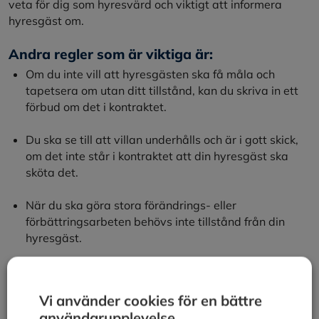
veta för dig som hyresvärd och viktigt att informera
hyresgäst om.
Andra regler som är viktiga är:
Om du inte vill att hyresgästen ska få måla och
tapetsera om utan ditt tillstånd, kan du skriva in ett
förbud om det i kontraktet.
Du ska se till att villan underhålls och är i gott skick,
om det inte står i kontraktet att din hyresgäst ska
sköta det.
När du ska göra stora förändrings- eller
förbättringsarbeten behövs inte tillstånd från din
hyresgäst.
Din hyresgäst kan inte använda sig av bytesregeln,
det vill säga att byta boende med någon annan, utan
Vi använder cookies för en bättre
ditt godkännande om din villa är ett enfamiljshus som
användarupplevelse