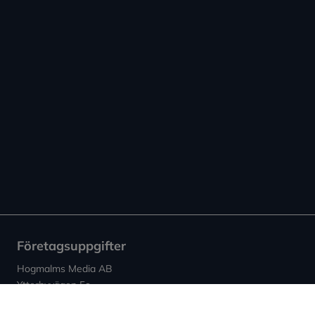
Företagsuppgifter
Hogmalms Media AB
Ytterbyvägen 5c
442 30 Kungälv