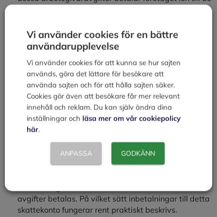
anställda.
På den anställdes lön görs även ett preliminärt
skatteavdrag av arbetsgivaren.
Vi använder cookies för en bättre
Punktskatter
användarupplevelse
En skatt riktad direkt mot en viss vara eller tjänst.
Vi använder cookies för att kunna se hur sajten
Punkskatter används till stor del för att styra vår
används, göra det lättare för besökare att
konsumtion i en viss riktning. Både politiska och
använda sajten och för att hålla sajten säker.
statsfinansiella överväganden ligger till grund för en
Cookies gör även att besökare får mer relevant
punktskatt och den skattesats som tas ut.
innehåll och reklam. Du kan själv ändra dina
Moms
inställningar och
läsa mer om vår cookiepolicy
Vem är det som betalar momsen? Vi beskriver hur
här
.
denna allmänna konsumtionsskatt, som i princip
berör alla varor och tjänster, fungerar. Ingående och
utgående moms förklaras, så även differentierad
ANPASSA
GODKÄNN
moms.
Skattekontot
Alla företag har ett skattekonto till vilket skatter och
avgifter betalas. På vilket sätt inbetalningar till detta
skattekonto fungerar rent praktiskt beskrivs.