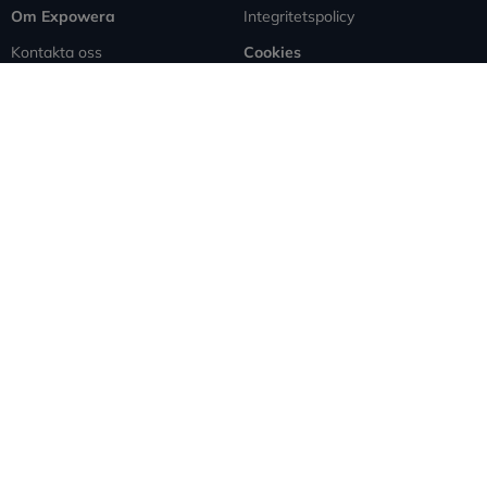
Om Expowera
Integritetspolicy
Kontakta oss
Cookies
Spridning
Ansvarsfriskrivning
Rapportera fel
Sitemap