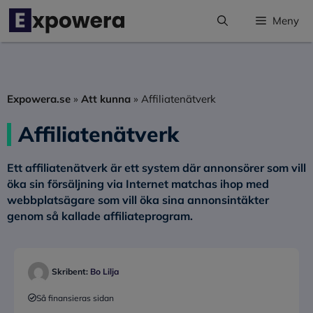
Hoppa
Meny
till
innehåll
Expowera.se
»
Att kunna
»
Affiliatenätverk
Affiliatenätverk
Ett affiliatenätverk är ett system där annonsörer som vill
öka sin försäljning via Internet matchas ihop med
webbplatsägare som vill öka sina annonsintäkter
genom så kallade affiliateprogram.
Skribent:
Bo Lilja
Så finansieras sidan