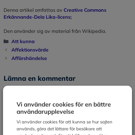
Denna artikel
omfattas av
Creative Commons
Erkännande-Dela Lika-licens;
Den använder sig av material från Wikipedia.
Kategorier
Att kunna
Affektionsvärde
Affärshändelse
Lämna en kommentar
Kommentar
Vi använder cookies för en bättre
användarupplevelse
Vi använder cookies för att kunna se hur sajten
används, göra det lättare för besökare att