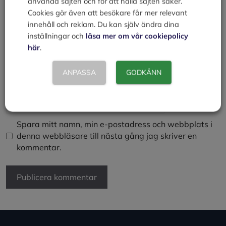
använda sajten och för att hålla sajten säker.
Cookies gör även att besökare får mer relevant
innehåll och reklam. Du kan själv ändra dina
inställningar och
läsa mer om vår cookiepolicy
Namn
här
.
E-
ANPASSA
GODKÄNN
post
Webbplats
Spara mitt namn, min e-postadress och webbplats i
denna webbläsare till nästa gång jag skriver en
kommentar.