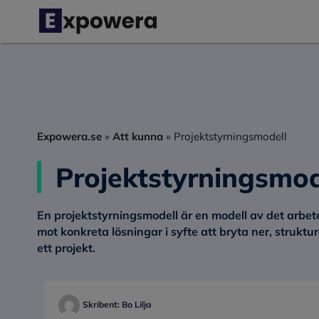
Hoppa
till
innehåll
Expowera.se
»
Att kunna
»
Projektstyrningsmodell
Projektstyrningsmod
En
projektstyrningsmodell
är en modell av det arbete
mot konkreta lösningar i syfte att bryta ner, strukt
ett projekt.
Skribent:
Bo Lilja