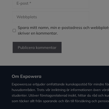
E-
post
Webbplats
Spara mitt namn, min e-postadress och webbplats
skriver en kommentar.
Om Expowera
Expowera.se erbjuder omfattande kunskapsstöd för mindre fö
huvudområden. Trots vår inriktning är informationen även värde
studenter. Utöver företagsrelaterad insikt, hittar du råd och 
som täcker allt från sparande och lån till försäkring och pensio