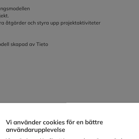
ningsmodellen
ekt.
ra åtgärder och styra upp projektaktiviteter
odell skapad av Tieto
Vi använder cookies för en bättre
ande-Dela Lika-licens;
användarupplevelse