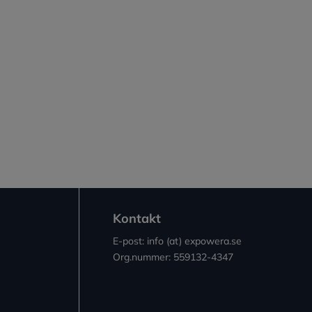
Kontakt
E-post: info (at) expowera.se
Org.nummer: 559132-4347