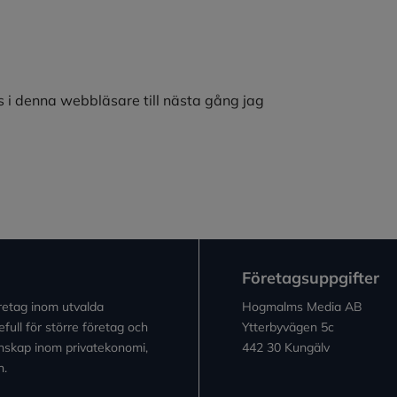
 i denna webbläsare till nästa gång jag
Företagsuppgifter
retag inom utvalda
Hogmalms Media AB
full för större företag och
Ytterbyvägen 5c
kunskap inom privatekonomi,
442 30 Kungälv
n.