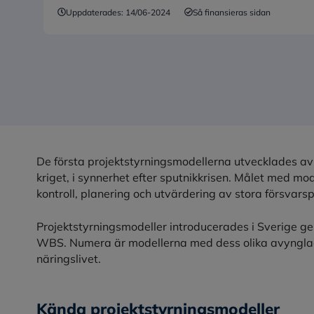
Uppdaterades:
14/06-2024
Så finansieras sidan
De första projektstyrningsmodellerna utvecklades a
kriget, i synnerhet efter sputnikkrisen. Målet med mo
kontroll, planering och utvärdering av stora försvarsp
Projektstyrningsmodeller introducerades i Sverige g
WBS. Numera är modellerna med dess olika avyngla
näringslivet.
Kända projektstyrningsmodeller