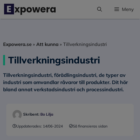
Hoppa
Meny
till
innehåll
Expowera.se
»
Att kunna
»
Tillverkningsindustri
Tillverkningsindustri
Tillverkningsindustri
, förädlingsindustri, de typer av
industri som omvandlar råvaror till produkter. Dit hör
bland annat verkstadsindustri och processindustri.
Skribent:
Bo Lilja
Uppdaterades:
14/06-2024
Så finansieras sidan