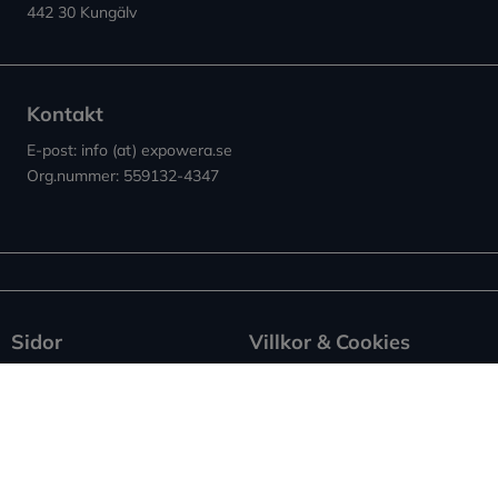
442 30 Kungälv
Kontakt
E-post: info (at) expowera.se
Org.nummer: 559132-4347
Sidor
Villkor & Cookies
Nyheter ↗︎
Användarvillkor
Om Expowera
Integritetspolicy
Kontakta oss
Cookies
Spridning
Ansvarsfriskrivning