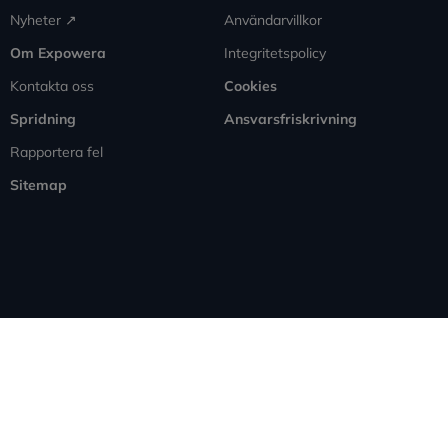
Nyheter ↗︎
Användarvillkor
Om Expowera
Integritetspolicy
Kontakta oss
Cookies
Spridning
Ansvarsfriskrivning
Rapportera fel
Sitemap