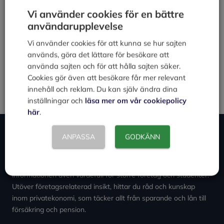
Webbplats
Vi använder cookies för en bättre
användarupplevelse
Spara mitt namn, min e-postadress och webbplats i
denna webbläsare till nästa gång jag skriver en
Vi använder cookies för att kunna se hur sajten
kommentar.
används, göra det lättare för besökare att
använda sajten och för att hålla sajten säker.
Cookies gör även att besökare får mer relevant
innehåll och reklam. Du kan själv ändra dina
inställningar och
läsa mer om vår cookiepolicy
här
.
Om Expowera
ANPASSA
GODKÄNN
Expowera.se erbjuder omfattande kunskapsstöd för mindre
företag inom utvalda huvudområden. Trots vår inriktning är
informationen även värdefull för större företag och studenter.
Utöver företagsrelaterad insikt, hittar du råd och kunskap
inom privatekonomi, som täcker allt från sparande och lån till
försäkring och pension.