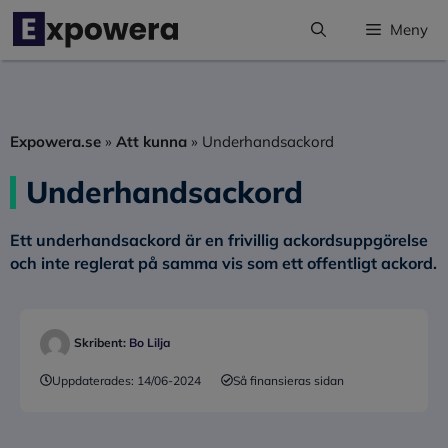
Hoppa
Meny
till
innehåll
Expowera.se
»
Att kunna
»
Underhandsackord
Underhandsackord
Ett
underhandsackord
är en frivillig ackordsuppgörelse
och inte reglerat på samma vis som ett offentligt ackord.
Skribent:
Bo Lilja
Uppdaterades:
14/06-2024
Så finansieras sidan