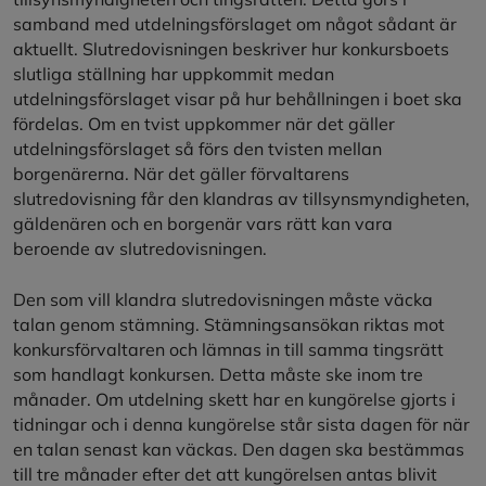
samband med utdelningsförslaget om något sådant är
aktuellt. Slutredovisningen beskriver hur konkursboets
slutliga ställning har uppkommit medan
utdelningsförslaget visar på hur behållningen i boet ska
fördelas. Om en tvist uppkommer när det gäller
utdelningsförslaget så förs den tvisten mellan
borgenärerna. När det gäller förvaltarens
slutredovisning får den klandras av tillsynsmyndigheten,
gäldenären och en borgenär vars rätt kan vara
beroende av slutredovisningen.
Den som vill klandra slutredovisningen måste väcka
talan genom stämning. Stämningsansökan riktas mot
konkursförvaltaren och lämnas in till samma tingsrätt
som handlagt konkursen. Detta måste ske inom tre
månader. Om utdelning skett har en kungörelse gjorts i
tidningar och i denna kungörelse står sista dagen för när
en talan senast kan väckas. Den dagen ska bestämmas
till tre månader efter det att kungörelsen antas blivit