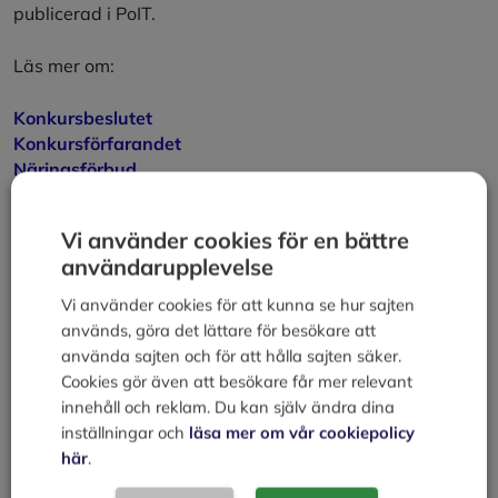
publicerad i PoIT.
Läs mer om:
Konkursbeslutet
Konkursförfarandet
Näringsförbud
Tillgångar & Skulder
Förmånsrätt
Vi använder cookies för en bättre
Statlig lönegaranti
användarupplevelse
Avskrivning av konkurs
Utdelningsförfarandet
Vi använder cookies för att kunna se hur sajten
Preskription
används, göra det lättare för besökare att
använda sajten och för att hålla sajten säker.
Kategorier
Juridik
Cookies gör även att besökare får mer relevant
Preskription
innehåll och reklam. Du kan själv ändra dina
EU:s ”grundlag”
inställningar och
läsa mer om vår cookiepolicy
här
.
Lämna en kommentar