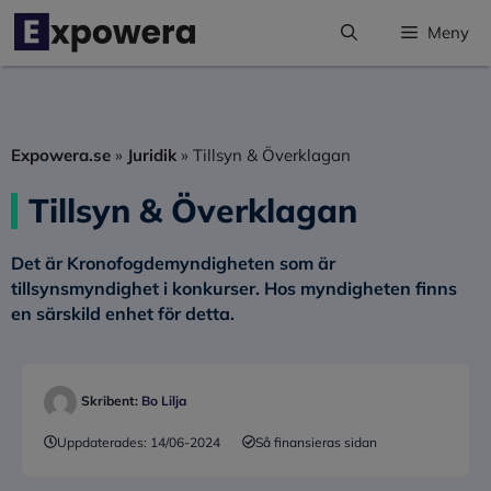
Hoppa
Meny
till
innehåll
Expowera.se
»
Juridik
»
Tillsyn & Överklagan
Tillsyn & Överklagan
Det är Kronofogdemyndigheten som är
tillsynsmyndighet i konkurser. Hos myndigheten finns
en särskild enhet för detta.
Skribent:
Bo Lilja
Uppdaterades:
14/06-2024
Så finansieras sidan