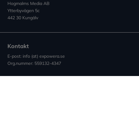
Hogmalms Media AB
Ytterbyvägen 5c
442 30 Kungälv
Kontakt
E-post: info (at) expowera.se
Org.nummer: 559132-4347
Sidor
Villkor & Cookies
Nyheter ↗︎
Användarvillkor
Om Expowera
Integritetspolicy