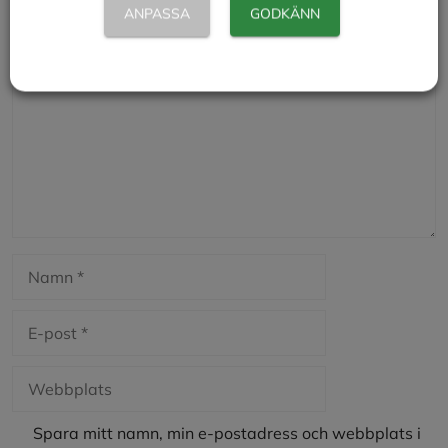
ANPASSA
GODKÄNN
Kommentar
Namn
E-
post
Webbplats
Spara mitt namn, min e-postadress och webbplats i