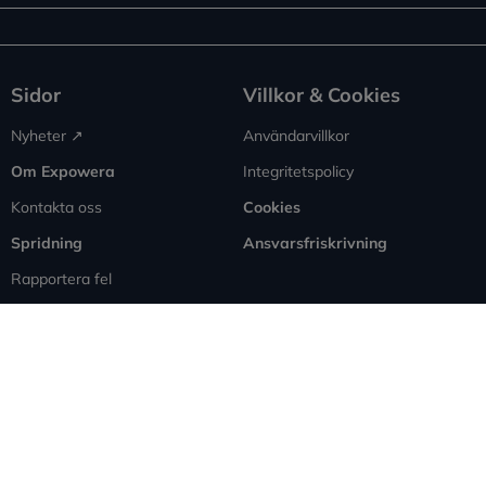
Sidor
Villkor & Cookies
Nyheter ↗︎
Användarvillkor
Om Expowera
Integritetspolicy
Kontakta oss
Cookies
Spridning
Ansvarsfriskrivning
Rapportera fel
Sitemap