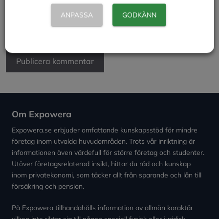
Spara mitt namn, min e-postadress och webbplats i
ANPASSA
GODKÄNN
denna webbläsare till nästa gång jag skriver en
kommentar.
Om Expowera
Expowera.se erbjuder omfattande kunskapsstöd för mindre
företag inom utvalda huvudområden. Trots vår inriktning är
informationen även värdefull för större företag och studenter.
Utöver företagsrelaterad insikt, hittar du råd och kunskap
inom privatekonomi, som täcker allt från sparande och lån till
försäkring och pension.
På Expowera tillhandahålls information av allmän karaktär
vilken inte riktar sig till någon speciell fysisk eller juridisk