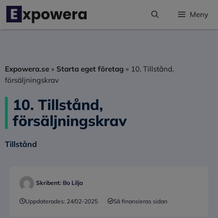
Hoppa
Meny
till
innehåll
Expowera.se
»
Starta eget företag
»
10. Tillstånd,
försäljningskrav
10. Tillstånd,
försäljningskrav
Tillstånd
Skribent:
Bo Lilja
Uppdaterades:
24/02-2025
Så finansieras sidan