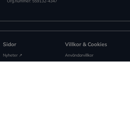
Org.nummer: 559132-4347
Sidor
Villkor & Cookies
Nyheter ↗︎
Användarvillkor
Om Expowera
Integritetspolicy
Kontakta oss
Cookies
Spridning
Ansvarsfriskrivning
Rapportera fel
Sitemap