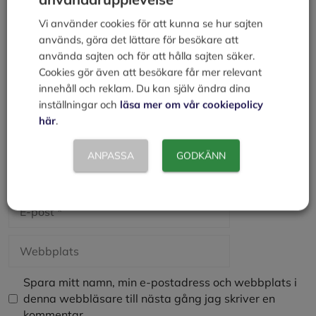
Kommentar
Vi använder cookies för att kunna se hur sajten
används, göra det lättare för besökare att
använda sajten och för att hålla sajten säker.
Cookies gör även att besökare får mer relevant
innehåll och reklam. Du kan själv ändra dina
inställningar och
läsa mer om vår cookiepolicy
här
.
ANPASSA
GODKÄNN
Namn
E-
post
Webbplats
Spara mitt namn, min e-postadress och webbplats i
denna webbläsare till nästa gång jag skriver en
kommentar.