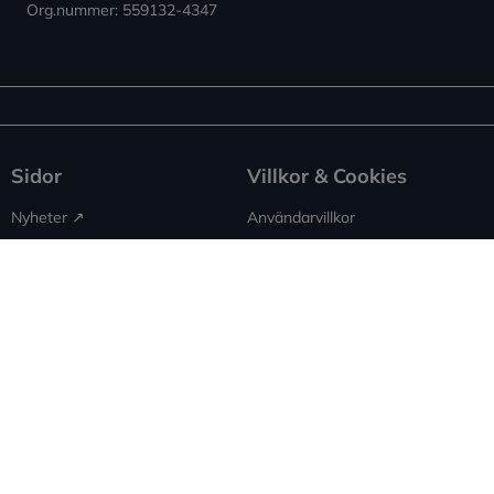
Org.nummer: 559132-4347
Sidor
Villkor & Cookies
Nyheter ↗︎
Användarvillkor
Om Expowera
Integritetspolicy
Kontakta oss
Cookies
Spridning
Ansvarsfriskrivning
Rapportera fel
Sitemap