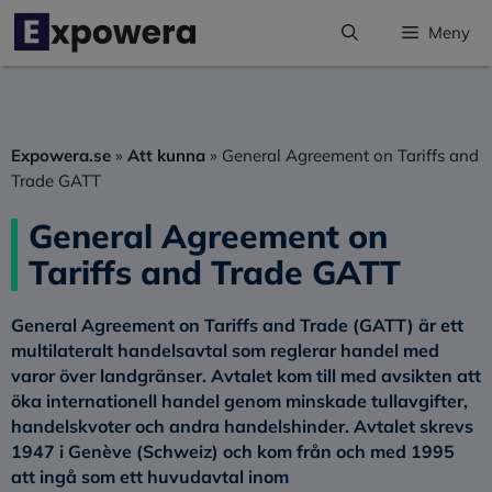
Hoppa
Meny
till
innehåll
Expowera.se
»
Att kunna
»
General Agreement on Tariffs and
Trade GATT
General Agreement on
Tariffs and Trade GATT
General Agreement on Tariffs and Trade (GATT)
är ett
multilateralt handelsavtal som reglerar handel med
varor över landgränser. Avtalet kom till med avsikten att
öka internationell handel genom minskade tullavgifter,
handelskvoter och andra handelshinder. Avtalet skrevs
1947 i Genève (Schweiz) och kom från och med 1995
att ingå som ett huvudavtal inom