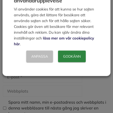
användarupplevelse
Kommentar
Vi använder cookies för att kunna se hur sajten
används, göra det lättare för besökare att
använda sajten och för att hålla sajten säker.
Cookies gör även att besökare får mer relevant
innehåll och reklam. Du kan själv ändra dina
inställningar och
läsa mer om vår cookiepolicy
här
.
ANPASSA
GODKÄNN
Namn
E-
post
Webbplats
Spara mitt namn, min e-postadress och webbplats i
denna webbläsare till nästa gång jag skriver en